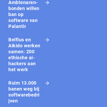
Amb­te­na­ren­
bon­den willen
ban op
software van
Palantir
Belfius en
Aikido werken
samen: 200
ethische ai-
hackers aan
het werk
Ruim 13.000
banen weg bij
softwarebedri
jven