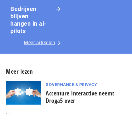
Bedrijven
blijven
hangen in ai-
pilots
Meer artikelen
Meer lezen
GOVERNANCE & PRIVACY
Accenture Interactive neemt
Droga5 over
...