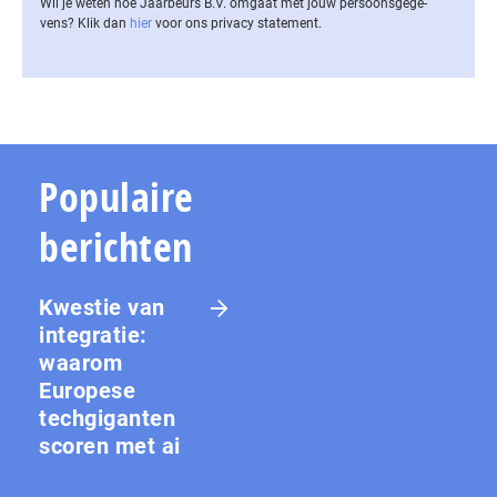
Wil je weten hoe Jaarbeurs B.V. omgaat met jouw per­soons­ge­ge­
vens? Klik dan
hier
voor ons privacy statement.
Populaire
berichten
Kwestie van
integratie:
waarom
Europese
techgiganten
scoren met ai