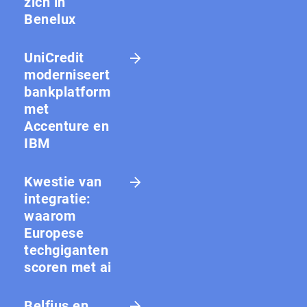
zich in
Benelux
UniCredit
moderniseert
bankplatform
met
Accenture en
IBM
Kwestie van
integratie:
waarom
Europese
techgiganten
scoren met ai
Belfius en