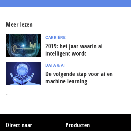
Meer lezen
CARRIÈRE
2019: het jaar waarin ai
intelligent wordt
DATA & AI
De volgende stap voor ai en
machine learning
...
Footer
Direct naar
Producten