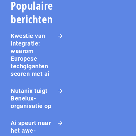
Populaire
berichten
Kwestie van
integratie:
waarom
Europese
techgiganten
scoren met ai
Nutanix tuigt
Benelux-
organisatie op
Ai speurt naar
het awe-