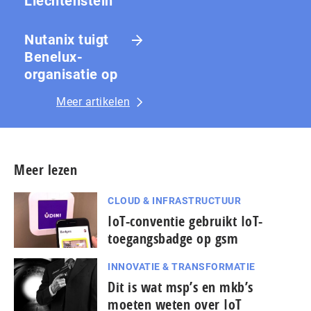
Liechtenstein
Nutanix tuigt
Benelux-
organisatie op
Meer artikelen
Meer lezen
CLOUD & INFRASTRUCTUUR
IoT-conventie gebruikt IoT-
toegangsbadge op gsm
INNOVATIE & TRANSFORMATIE
Dit is wat msp’s en mkb’s
moeten weten over IoT