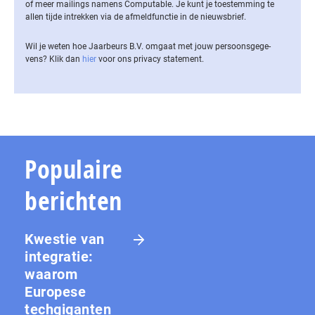
of meer mailings namens Computable. Je kunt je toestemming te
allen tijde intrekken via de af­meld­func­tie in de nieuwsbrief.
Wil je weten hoe Jaarbeurs B.V. omgaat met jouw per­soons­ge­ge­
vens? Klik dan
hier
voor ons privacy statement.
Populaire
berichten
Kwestie van
integratie:
waarom
Europese
techgiganten