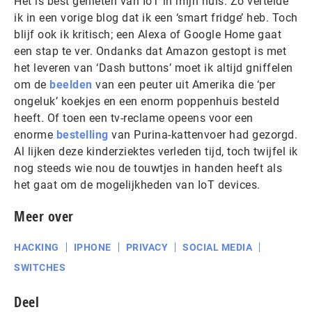
Het is best genieten van IoT in mijn huis. Zo vertelde
ik in een vorige blog dat ik een ‘smart fridge’ heb. Toch
blijf ook ik kritisch; een Alexa of Google Home gaat
een stap te ver. Ondanks dat Amazon gestopt is met
het leveren van ‘Dash buttons’ moet ik altijd gniffelen
om de
beelden
van een peuter uit Amerika die ‘per
ongeluk’ koekjes en een enorm poppenhuis besteld
heeft. Of toen een tv-reclame opeens voor een
enorme
bestelling
van Purina-kattenvoer had gezorgd.
Al lijken deze kinderziektes verleden tijd, toch twijfel ik
nog steeds wie nou de touwtjes in handen heeft als
het gaat om de mogelijkheden van IoT devices.
Meer over
HACKING
IPHONE
PRIVACY
SOCIAL MEDIA
SWITCHES
Deel