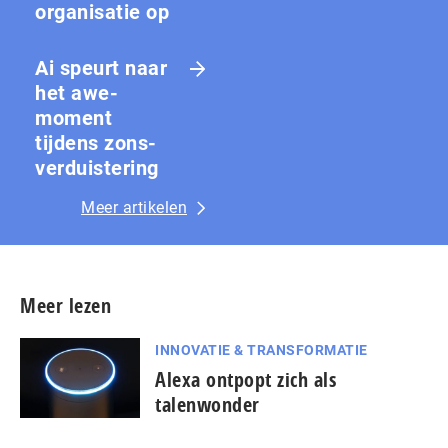
organisatie op
Ai speurt naar
het awe-
moment
tijdens zons­
ver­duis­te­ring
Meer artikelen
Meer lezen
INNOVATIE & TRANSFORMATIE
Alexa ontpopt zich als
talenwonder
...