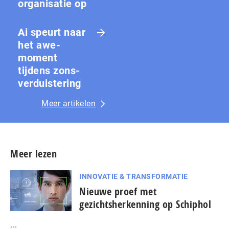
organisatie op
Ai speurt naar
het awe-
moment
tijdens zons­
ver­duis­te­ring
Meer artikelen
Meer lezen
INNOVATIE & TRANSFORMATIE
Nieuwe proef met
gezichtsherkenning op Schiphol
...