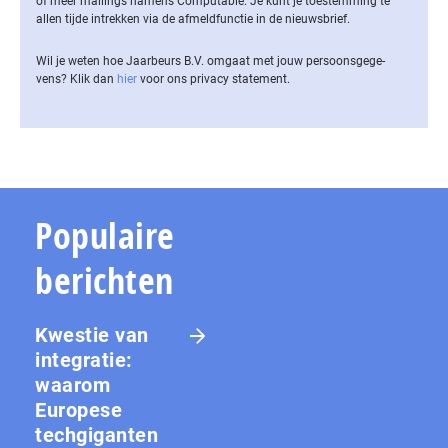
of meer mailings namens Computable. Je kunt je toestemming te
allen tijde intrekken via de af­meld­func­tie in de nieuwsbrief.
Wil je weten hoe Jaarbeurs B.V. omgaat met jouw per­soons­ge­ge­
vens? Klik dan
hier
voor ons privacy statement.
Populaire
berichten
Kwestie van
integratie:
waarom
Europese
techgiganten