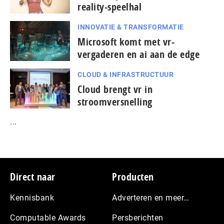
reality-speelhal
INNOVATIE & TRANSFORMATIE
Microsoft komt met vr-
vergaderen en ai aan de edge
CLOUD & INFRASTRUCTUUR
Cloud brengt vr in
stroomversnelling
...
Footer
Direct naar
Producten
Kennisbank
Adverteren en meer…
Computable Awards
Persberichten