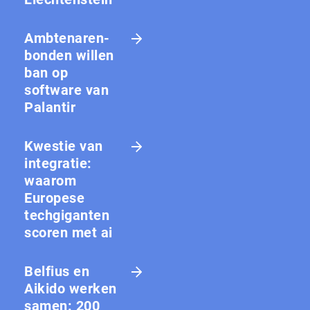
Amb­te­na­ren­
bon­den willen
ban op
software van
Palantir
Kwestie van
integratie:
waarom
Europese
techgiganten
scoren met ai
Belfius en
Aikido werken
samen: 200