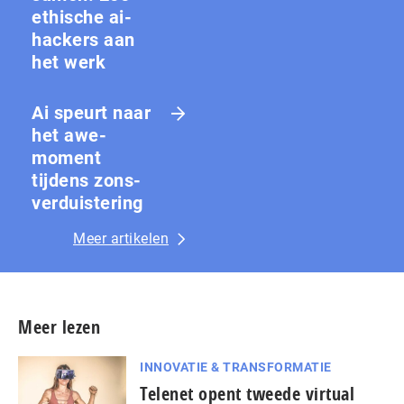
ethische ai-
hackers aan
het werk
Ai speurt naar
het awe-
moment
tijdens zons­
ver­duis­te­ring
Meer artikelen
Meer lezen
INNOVATIE & TRANSFORMATIE
Telenet opent tweede virtual