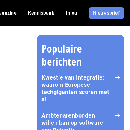
agazine
Kennisbank
Inlog
Nieuwsbrief
Populaire
berichten
Kwestie van integratie:
waarom Europese
techgiganten scoren met
ai
Amb­te­na­ren­bon­den
willen ban op software