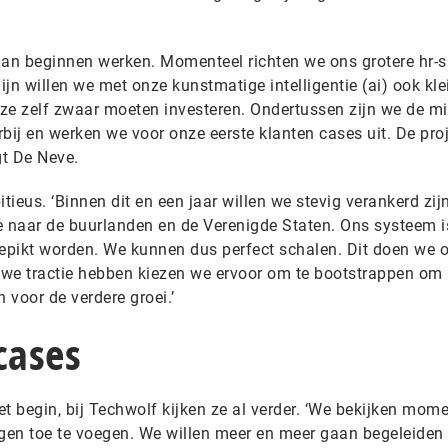
lan beginnen werken. Momenteel richten we ons grotere hr-s
jn willen we met onze kunstmatige intelligentie (ai) ook kle
t ze zelf zwaar moeten investeren. Ondertussen zijn we de 
bij en werken we voor onze eerste klanten cases uit. De pro
gt De Neve.
ieus. ‘Binnen dit en een jaar willen we stevig verankerd zijn
e naar de buurlanden en de Verenigde Staten. Ons systeem i
gepikt worden. We kunnen dus perfect schalen. Dit doen we 
t we tractie hebben kiezen we ervoor om te bootstrappen om
 voor de verdere groei.’
cases
het begin, bij Techwolf kijken ze al verder. ‘We bekijken mom
en toe te voegen. We willen meer en meer gaan begeleiden 