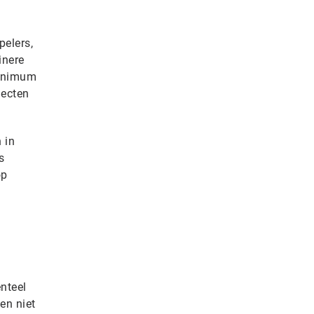
pelers,
inere
minimum
jecten
 in
s
op
enteel
en niet