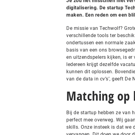
Je zou het misschien niet ve
digitalisering. De startup Te
maken. Een reden om een blik
De missie van Techwolf? Grote 
verschillende tools ter beschi
ondertussen een normale zaak 
basis van een ons browsegedra
en uitzendspelers kijken, is e
Iedereen krijgt dezelfde vacat
kunnen dit oplossen. Bovendi
van de data in cv’s’, geeft De 
Matching op 
Bij de startup hebben ze van
perfect mee overweg. Wij gaan
skills. Onze insteek is dat we 
vervangen. Dit doen we door d