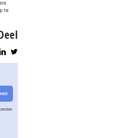
ers
p te
Deel
erzenden