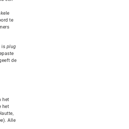
nkele
oord te
mers
 is
plug
gepaste
geeft de
n het
e het
autte,
e). Alle