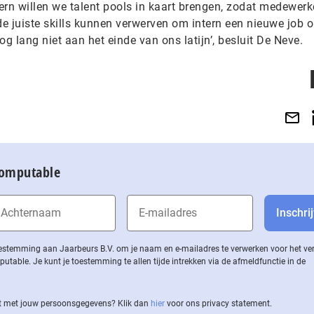
tern willen we talent pools in kaart brengen, zodat medewerk
e juiste skills kunnen verwerven om intern een nieuwe job o
g lang niet aan het einde van ons latijn’, besluit De Neve.
Computable
 toestemming aan Jaarbeurs B.V. om je naam en e-mailadres te verwerken voor het v
ble. Je kunt je toestemming te allen tijde intrekken via de af­meld­func­tie in de
 met jouw per­soons­ge­ge­vens? Klik dan
hier
voor ons privacy statement.