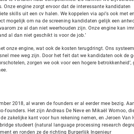
’s. Onze engine zorgt ervoor dat de interessante kandidaten
iete skills uit een cv halen. We koppelen via api’s ook met e
fect mogelijk om na de screening kandidaten gelijk een antw
aarom ze al dan niet weerhouden zijn. Onze engine kan im
d al dan niet geschikt is voor de job.’
met onze engine, wat ook de kosten terugdringt. Ons systeem
 snel mee weg zijn. Door het feit dat we kandidaten ook de 
schotelen, zorgen we ook voor een hogere betrokkenheid’, 
mee.
ember 2018, al waren de founders er al eerder mee bezig. Aa
co-founders. Het zijn Andreas De Neve en Mikaël Wornoo, di
e zakelijke kant voor hun rekening nemen, en Jeroen Van H
bridge studeert (natural language processing research degre
ment en ronden ze de richting Burgerlijk Ingenieur