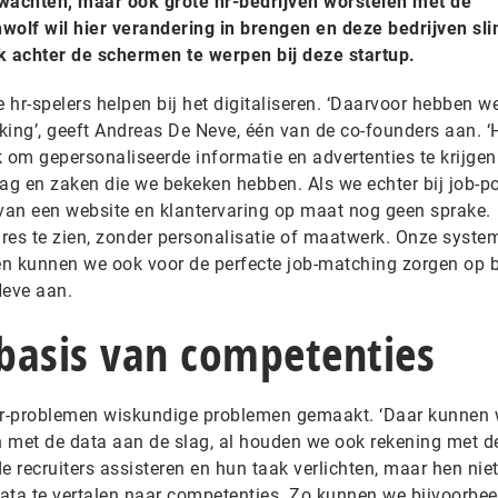
rwachten, maar ook grote hr-bedrijven worstelen met de
chwolf wil hier verandering in brengen en deze bedrijven s
 achter de schermen te werpen bij deze startup.
hr-spelers helpen bij het digitaliseren. ‘Daarvoor hebben w
kking’, geeft Andreas De Neve, één van de co-founders aan. ‘H
om gepersonaliseerde informatie en advertenties te krijgen
g en zaken die we bekeken hebben. Als we echter bij job-po
r van een website en klantervaring op maat nog geen sprake.
ures te zien, zonder personalisatie of maatwerk. Onze syste
en kunnen we ook voor de perfecte job-matching zorgen op 
Neve aan.
basis van competenties
 hr-problemen wiskundige problemen gemaakt. ‘Daar kunnen
 met de data aan de slag, al houden we ook rekening met d
de recruiters assisteren en hun taak verlichten, maar hen nie
ata te vertalen naar competenties. Zo kunnen we bijvoorbee