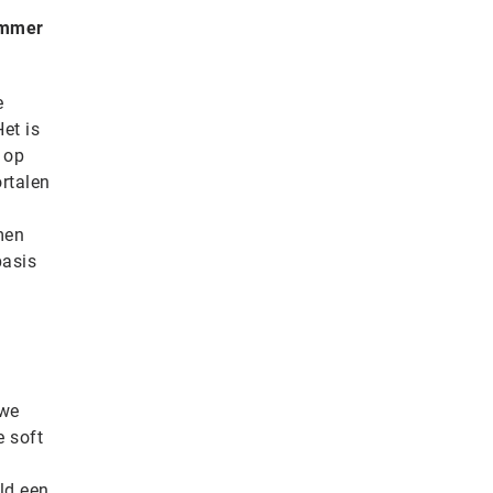
limmer
e
et is
 op
rtalen
men
basis
 we
e soft
t
ld een