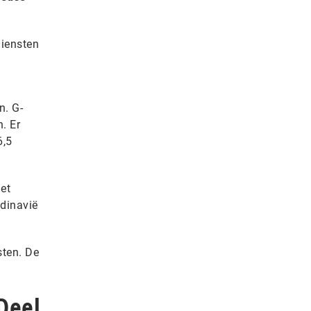
diensten
n. G-
. Er
6,5
et
ndinavië
sten. De
Deel