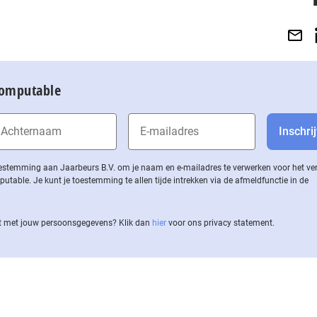
Computable
 toestemming aan Jaarbeurs B.V. om je naam en e-mailadres te verwerken voor het v
ble. Je kunt je toestemming te allen tijde intrekken via de af­meld­func­tie in de
 met jouw per­soons­ge­ge­vens? Klik dan
hier
voor ons privacy statement.