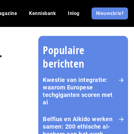
agazine
Kennisbank
Inlog
Nieuwsbrief
Populaire
-
berichten
Kwestie van integratie:
waarom Europese
techgiganten scoren met
ai
Belfius en Aikido werken
samen: 200 ethische ai-