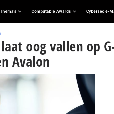
Thema’s
Computable Awards
Cybersec e-M
r
aat oog vallen op G
n Avalon