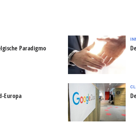
IN
lgische Paradigmo
De
CL
id-Europa
De