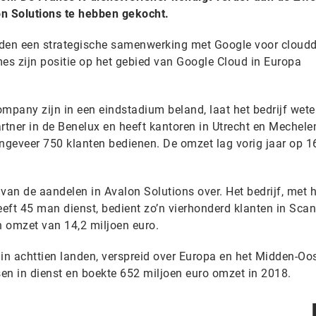
on Solutions te hebben gekocht.
eden een strategische samenwerking met Google voor cloud
mes zijn positie op het gebied van Google Cloud in Europa
pany zijn in een eindstadium beland, laat het bedrijf wete
tner in de Benelux en heeft kantoren in Utrecht en Mechelen
ongeveer 750 klanten bedienen. De omzet lag vorig jaar op 1
an de aandelen in Avalon Solutions over. Het bedrijf, met h
eft 45 man dienst, bedient zo’n vierhonderd klanten in Sca
 omzet van 14,2 miljoen euro.
f in achttien landen, verspreid over Europa en het Midden-Oo
n in dienst en boekte 652 miljoen euro omzet in 2018.