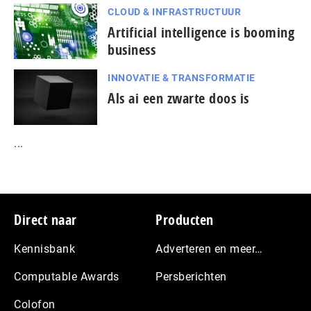
CLOUD & INFRASTRUCTUUR
Artificial intelligence is booming
business
INNOVATIE & TRANSFORMATIE
Als ai een zwarte doos is
...
Footer
Direct naar
Producten
Kennisbank
Adverteren en meer…
Computable Awards
Persberichten
Colofon