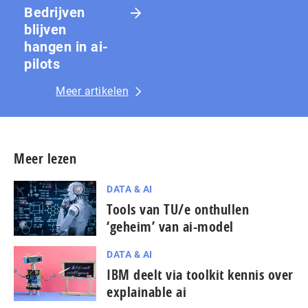
Bedrijven
blijven
hangen in ai-
pilots
Meer artikelen
Meer lezen
DATA & AI
Tools van TU/e onthullen
‘geheim’ van ai-model
DATA & AI
IBM deelt via toolkit kennis over
explainable ai