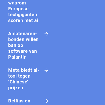
waarom
Europese
techgiganten
scoren met ai
Amb­te­na­ren­
bon­den willen
ban op
software van
Palantir
Meta biedt ai-
tool tegen
‘Chinese’
prijzen
Belfius en