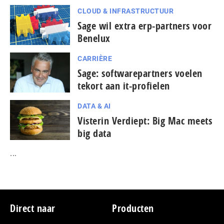
CLOUD & INFRASTRUCTUUR
Sage wil extra erp-partners voor
Benelux
CARRIÈRE
Sage: softwarepartners voelen
tekort aan it-profielen
DATA & AI
Visterin Verdiept: Big Mac meets
big data
...
Footer
Direct naar
Producten