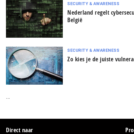
SECURITY & AWARENESS
Nederland regelt cybersecu
België
SECURITY & AWARENESS
Zo kies je de juiste vulnera
...
Footer
Direct naar
Pro