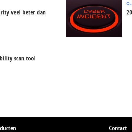
CL
rity veel beter dan
20
bility scan tool
ducten
Contact