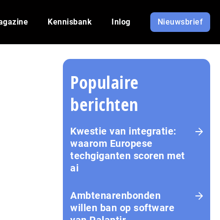
agazine
Kennisbank
Inlog
Nieuwsbrief
Populaire
berichten
Kwestie van integratie:
waarom Europese
techgiganten scoren met
ai
Amb­te­na­ren­bon­den
willen ban op software