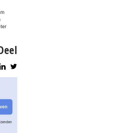
om
n
ter
Deel
erzenden