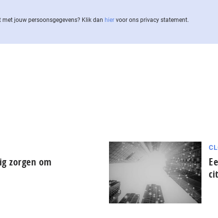
 met jouw per­soons­ge­ge­vens? Klik dan
hier
voor ons privacy statement.
CL
ig zorgen om
Ee
ci