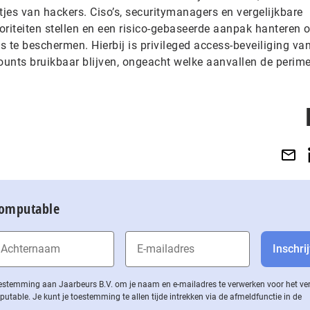
tjes van hackers. Ciso’s, securitymanagers en vergelijkbare
oriteiten stellen en een risico-gebaseerde aanpak hanteren 
us te beschermen. Hierbij is privileged access-beveiliging va
ounts bruikbaar blijven, ongeacht welke aanvallen de perime
Computable
 toestemming aan Jaarbeurs B.V. om je naam en e-mailadres te verwerken voor het v
ble. Je kunt je toestemming te allen tijde intrekken via de af­meld­func­tie in de