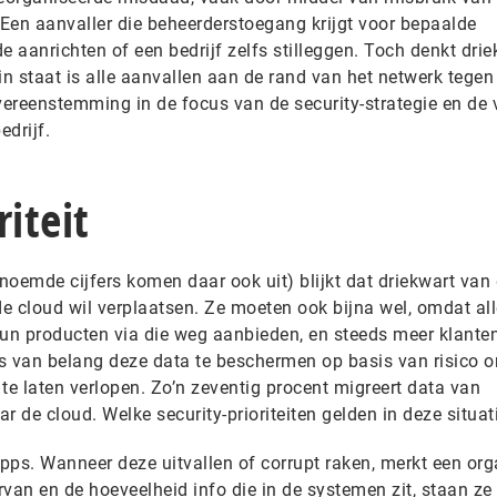
 Een aanvaller die beheerderstoegang krijgt voor bepaalde
e aanrichten of een bedrijf zelfs stilleggen. Toch denkt drie
in staat is alle aanvallen aan de rand van het netwerk tegen
ereenstemming in de focus van de security-strategie en de v
edrijf.
iteit
noemde cijfers komen daar ook uit) blijkt dat driekwart van
de cloud wil verplaatsen. Ze moeten ook bijna wel, omdat all
hun producten via die weg aanbieden, en steeds meer klante
 is van belang deze data te beschermen op basis van risico 
te laten verlopen. Zo’n zeventig procent migreert data van
r de cloud. Welke security-prioriteiten gelden in deze situat
 apps. Wanneer deze uitvallen of corrupt raken, merkt een org
van en de hoeveelheid info die in de systemen zit, staan ze