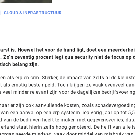
CLOUD & INFRASTRUCTUUR
arst is. Hoewel het voor de hand ligt, doet een meerderhe
. Zo’n zeventig procent legt qua security niet de focus op 
tisch belang zijn.
 als erp en crm. Sterker, de impact van zelfs al de kleinst
 als ernstig bestempeld. Toch krijgen ze vaak evenveel aa
 veel minder relevant zijn voor de dagelijkse bedrijfsvoering
aar er zijn ook aanvullende kosten, zoals schadevergoedin
an een aanval op een erp-systeem liep vorig jaar op tot 5,5
id van de bedrijven heeft te maken met gegevensverlies, dat
rland staat hierin zelfs hoog genoteerd. De helft van alle i
eorganiseerde misdaad, vaak door middel van misbruik van