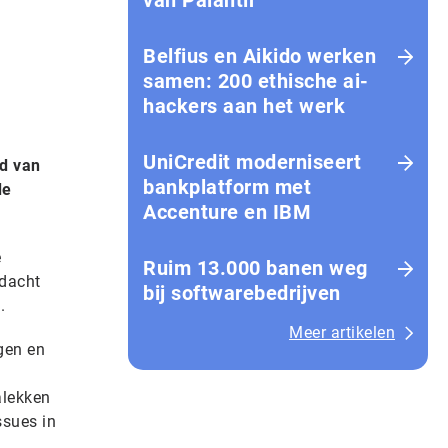
van Palantir
Belfius en Aikido werken
samen: 200 ethische ai-
hackers aan het werk
UniCredit moderniseert
id van
bankplatform met
de
Accenture en IBM
e
Ruim 13.000 banen weg
ndacht
bij softwarebedrijven
.
Meer artikelen
gen en
alekken
ssues in