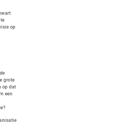
kwart
 te
isie op
 de
e grote
n op dat
om een
ie?
anisatie