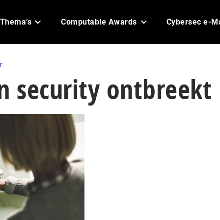
Thema’s
Computable Awards
Cybersec e-M
r
in security ontbreekt