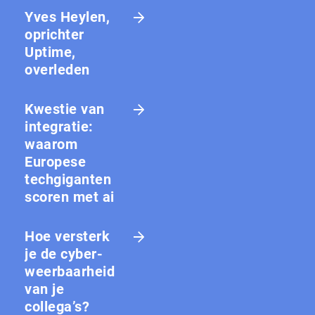
Yves Heylen,
oprichter
Uptime,
overleden
Kwestie van
integratie:
waarom
Europese
techgiganten
scoren met ai
Hoe versterk
je de cy­ber­
weer­baar­heid
van je
collega’s?