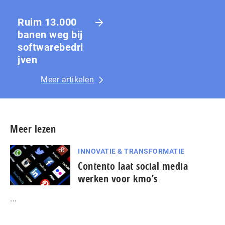
Ruim 13.000
banen weg bij
softwarebedri
jven
Meer artikelen
Meer lezen
INNOVATIE & TRANSFORMATIE
Contento laat social media
werken voor kmo’s
...