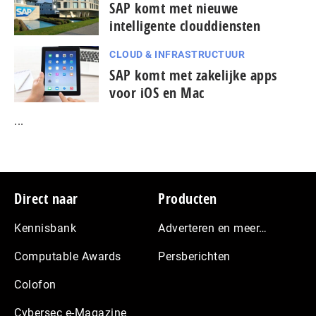
SAP komt met nieuwe
intelligente clouddiensten
CLOUD & INFRASTRUCTUUR
SAP komt met zakelijke apps
voor iOS en Mac
...
Footer
Direct naar
Producten
Kennisbank
Adverteren en meer…
Computable Awards
Persberichten
Colofon
Cybersec e-Magazine