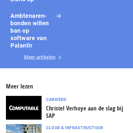
Amb­te­na­ren­
bon­den willen
ban op
software van
Palantir
Meer artikelen
Meer lezen
CARRIÈRE
Christel Verhoye aan de slag bij
SAP
CLOUD & INFRASTRUCTUUR