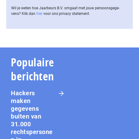
Wil je weten hoe Jaarbeurs B.V. omgaat met jouw per­soons­ge­ge­
vens? Klik dan
hier
voor ons privacy statement.
Populaire
berichten
Hackers
maken
gegevens
buiten van
31.000
rechtspersone