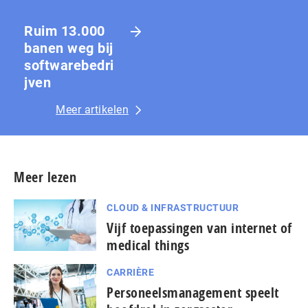
Ruim 13.000
banen weg bij
softwarebedri
jven
Meer artikelen
Meer lezen
CLOUD & INFRASTRUCTUUR
Vijf toepassingen van internet of
medical things
CARRIÈRE
Personeelsmanagement speelt