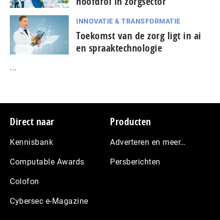
hoofdrol in zorgsector
INNOVATIE & TRANSFORMATIE
Toekomst van de zorg ligt in ai
en spraaktechnologie
...
Footer
Direct naar
Producten
Kennisbank
Adverteren en meer…
Computable Awards
Persberichten
Colofon
Cybersec e-Magazine