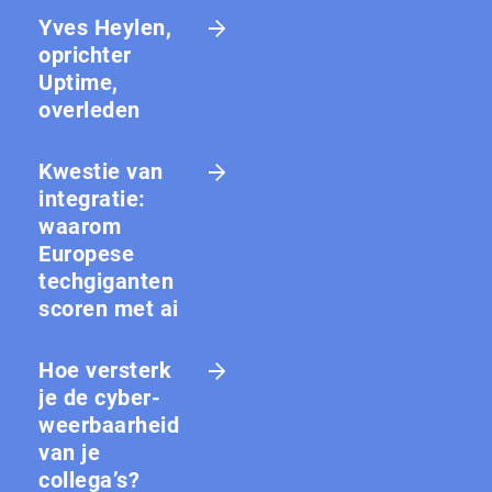
Yves Heylen,
oprichter
Uptime,
overleden
Kwestie van
integratie:
waarom
Europese
techgiganten
scoren met ai
Hoe versterk
je de cy­ber­
weer­baar­heid
van je
collega’s?