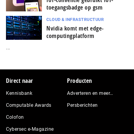
toegangsbadge op gsm
CLOUD & INFRASTRUCTUUR
Nvidia komt met edge-
computingplatform
...
Footer
Direct naar
Producten
Kennisbank
Adverteren en meer…
Computable Awards
Persberichten
Colofon
Cybersec e-Magazine