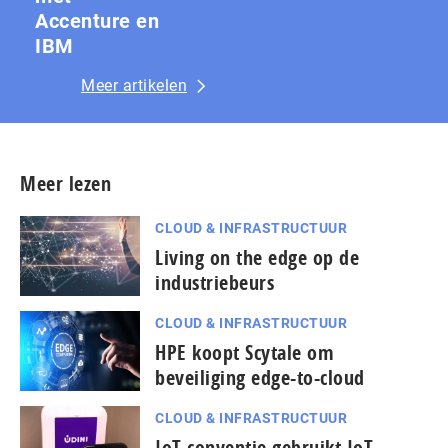
Accenture en
IBM
Meer artikelen
Meer lezen
CLOUD & INFRASTRUCTUUR
Living on the edge op de
industriebeurs
CLOUD & INFRASTRUCTUUR
HPE koopt Scytale om
beveiliging edge-to-cloud
CLOUD & INFRASTRUCTUUR
IoT-conventie gebruikt IoT-