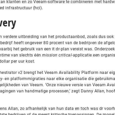
aan klanten en zo Veeam-software te combineren met hardw
d infrastructuur (hci).
very
 verdere uitbreiding van het productaanbod, zoals dus ook
 bedrijf heeft ongeveer 80 procent van de bedrijven de afge
aarbij het gebruik van een it dr-plan vereist was. Onderzoe
time van slechts één
mission critical-
applicatie een organis
llar per uur kost.
hestrator v2 brengt het Veeam Availability Platform naar ei
ry- en platformmigraties naar elke organisatie die gebruikm
gelijkheden van Veeam. ‘Onze nieuwe versie van Veeam Avail
tdagingen van handmatige processen,’ zegt Danny Allan, hoo
gens Allan, zo afhankelijk van hun data en toch was dr voor
tste bedrijven of de meest kritische toepassingen. De mogel