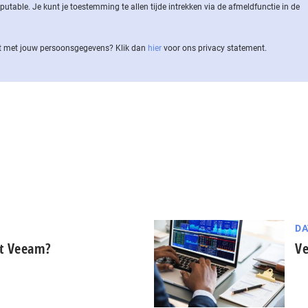
ble. Je kunt je toestemming te allen tijde intrekken via de af­meld­func­tie in de
 met jouw per­soons­ge­ge­vens? Klik dan
hier
voor ons privacy statement.
DA
pt Veeam?
Ve