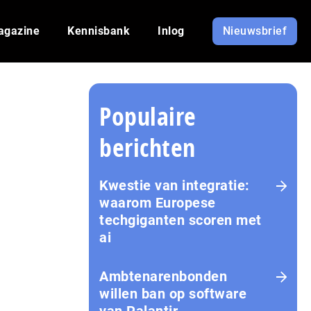
agazine
Kennisbank
Inlog
Nieuwsbrief
Populaire
berichten
Kwestie van integratie:
waarom Europese
techgiganten scoren met
ai
Amb­te­na­ren­bon­den
willen ban op software