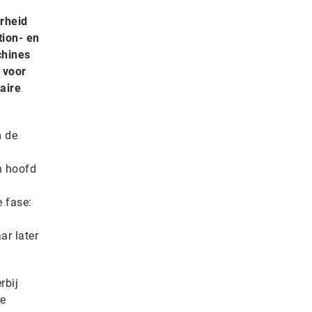
rheid
tion- en
chines
 voor
aire
m de
n hoofd
 fase:
n
ar later
rbij
re