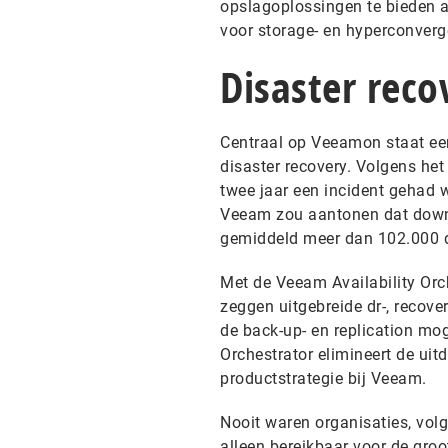
opslagoplossingen te bieden 
voor storage- en hyperconverge
Disaster reco
Centraal op Veeamon staat een
disaster recovery. Volgens het
twee jaar een incident gehad w
Veeam zou aantonen dat down
gemiddeld meer dan 102.000 do
Met de Veeam Availability Orc
zeggen uitgebreide dr-, recove
de back-up- en replication mo
Orchestrator elimineert de ui
productstrategie bij Veeam.
Nooit waren organisaties, vol
alleen bereikbaar voor de groo