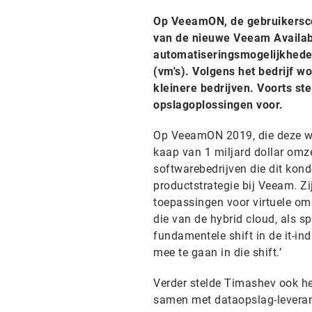
Op VeeamON, de gebruikersco
van de nieuwe Veeam Availabil
automatiseringsmogelijkheden
(vm's). Volgens het bedrijf w
kleinere bedrijven. Voorts 
opslagoplossingen voor.
Op VeeamON 2019, die deze we
kaap van 1 miljard dollar omzet
softwarebedrijven die dit kond
productstrategie bij Veeam. Zi
toepassingen voor virtuele om
die van de hybrid cloud, als s
fundamentele shift in de it-ind
mee te gaan in die shift.’
Verder stelde Timashev ook he
samen met dataopslag-leveran