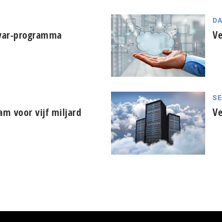
DA
 var-programma
Ve
SE
am voor vijf miljard
Ve