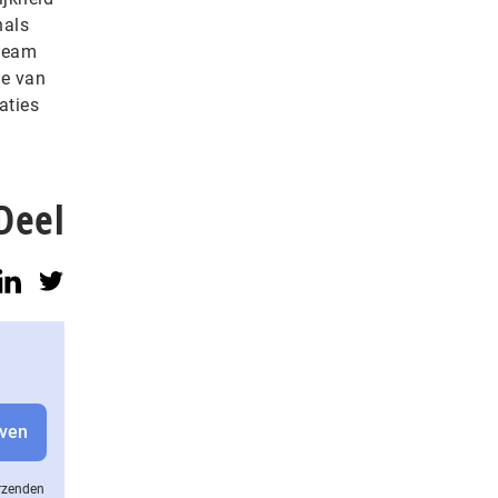
nals
Veeam
ie van
aties
Deel
erzenden