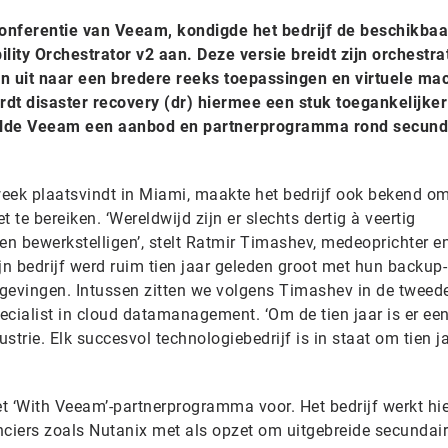
nferentie van Veeam, kondigde het bedrijf de beschikbaa
ity Orchestrator v2 aan. Deze versie breidt zijn orchestra
 uit naar een bredere reeks toepassingen en virtuele ma
ordt disaster recovery (dr) hiermee een stuk toegankelijker
stelde Veeam een aanbod en partnerprogramma rond secund
ek plaatsvindt in Miami, maakte het bedrijf ook bekend o
 te bereiken. ‘Wereldwijd zijn er slechts dertig à veertig
en bewerkstelligen’, stelt Ratmir Timashev, medeoprichter e
jn bedrijf werd ruim tien jaar geleden groot met hun backup-
gevingen. Intussen zitten we volgens Timashev in de tweede
pecialist in cloud datamanagement. ‘Om de tien jaar is er ee
ustrie. Elk succesvol technologiebedrijf is in staat om tien ja
t ‘With Veeam’-partnerprogramma voor. Het bedrijf werkt hie
ciers zoals Nutanix met als opzet om uitgebreide secundai