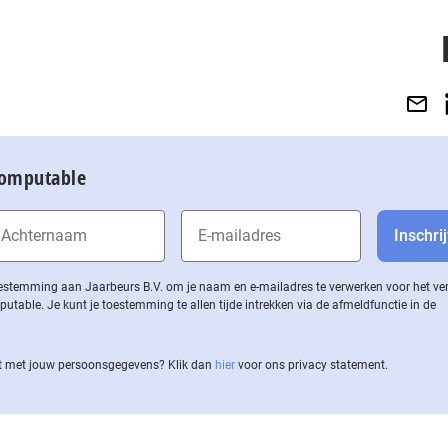
Computable
 toestemming aan Jaarbeurs B.V. om je naam en e-mailadres te verwerken voor het v
ble. Je kunt je toestemming te allen tijde intrekken via de af­meld­func­tie in de
 met jouw per­soons­ge­ge­vens? Klik dan
hier
voor ons privacy statement.