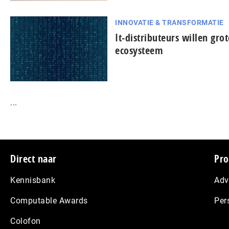
INNOVATIE & TRANSFORMATIE
It-dis­tri­bu­teurs willen gro
ecosysteem
...
Footer
Direct naar
Pro
Kennisbank
Adv
Computable Awards
Per
Colofon