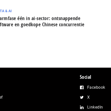
TA & AI
armfase één in ai-sector: ont­snap­pen­de
ftware en goedkope Chinese con­cur­ren­tie
Social
Facebook
ef
X
LinkedIn