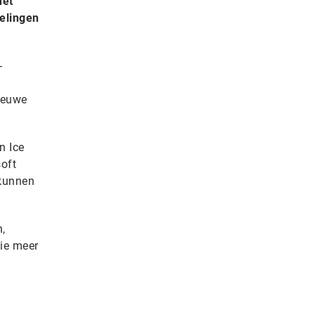
het
kelingen
-
ieuwe
n Ice
soft
 kunnen
,
tie meer