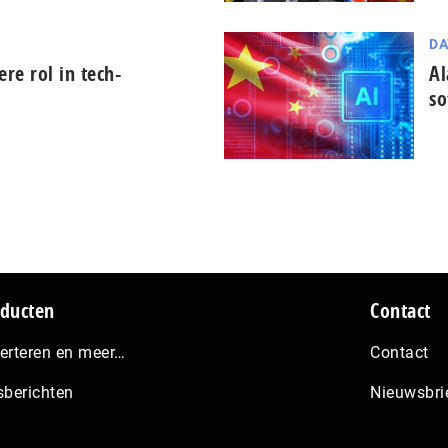
DA
tere rol in tech-
Al
so
ducten
Contact
erteren en meer…
Contact
sberichten
Nieuwsbri