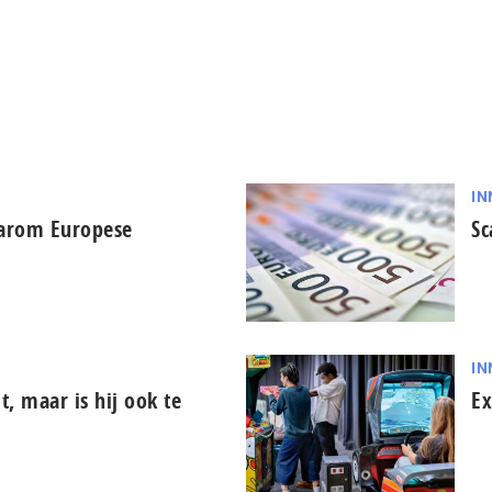
IN
aarom Europese
Sc
IN
it, maar is hij ook te
Ex