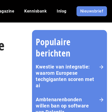
agazine
Kennisbank
Inlog
Nieuwsbrief
Populaire
e
berichten
Kwestie van integratie:
waarom Europese
techgiganten scoren met
ai
Amb­te­na­ren­bon­den
willen ban op software