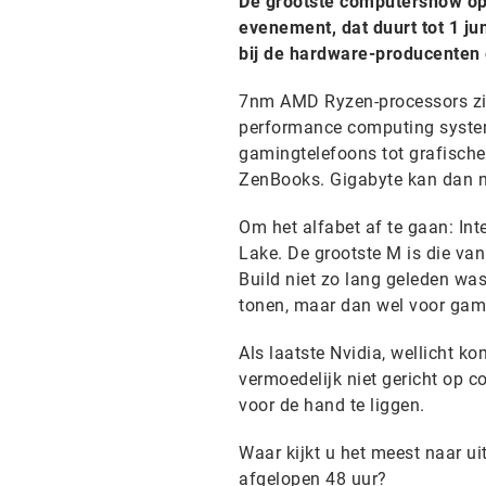
De grootste computershow op 
evenement, dat duurt tot 1 j
bij de hardware-producenten e
7nm AMD Ryzen-processors zijn
performance computing systeme
gamingtelefoons tot grafische
ZenBooks. Gigabyte kan dan nat
Om het alfabet af te gaan: In
Lake. De grootste M is die van 
Build niet zo lang geleden w
tonen, maar dan wel voor gam
Als laatste Nvidia, wellicht k
vermoedelijk niet gericht op c
voor de hand te liggen.
Waar kijkt u het meest naar ui
afgelopen 48 uur?