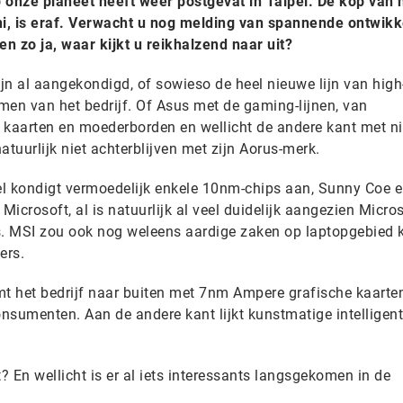
onze planeet heeft weer postgevat in Taipei. De kop van 
uni, is eraf. Verwacht u nog melding van spannende ontwik
n zo ja, waar kijkt u reikhalzend naar uit?
 al aangekondigd, of sowieso de heel nieuwe lijn van high
n van het bedrijf. Of Asus met de gaming-lijnen, van
 kaarten en moederborden en wellicht de andere kant met n
uurlijk niet achterblijven met zijn Aorus-merk.
tel kondigt vermoedelijk enkele 10nm-chips aan, Sunny Coe e
Microsoft, al is natuurlijk al veel duidelijk aangezien Micro
as. MSI zou ook nog weleens aardige zaken op laptopgebied
ers.
omt het bedrijf naar buiten met 7nm Ampere grafische kaarten
onsumenten. Aan de andere kant lijkt kunstmatige intelligen
t? En wellicht is er al iets interessants langsgekomen in de