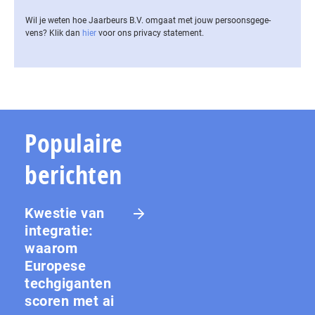
Wil je weten hoe Jaarbeurs B.V. omgaat met jouw per­soons­ge­ge­
vens? Klik dan
hier
voor ons privacy statement.
Populaire
berichten
Kwestie van
integratie:
waarom
Europese
techgiganten
scoren met ai