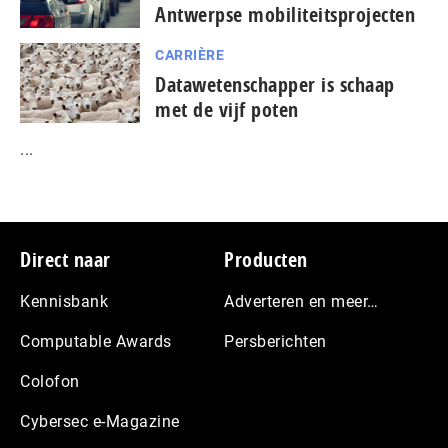
Antwerpse mobiliteitsprojecten
CARRIÈRE
Datawetenschapper is schaap
met de vijf poten
...
Footer
Direct naar
Producten
Kennisbank
Adverteren en meer…
Computable Awards
Persberichten
Colofon
Cybersec e-Magazine