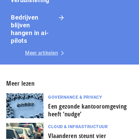
Bedrijven
blijven
hangen in ai-
pilots
Meer artikelen
Meer lezen
GOVERNANCE & PRIVACY
Een gezonde kantooromgeving
heeft ‘nudge’
CLOUD & INFRASTRUCTUUR
Vlaanderen steunt vier