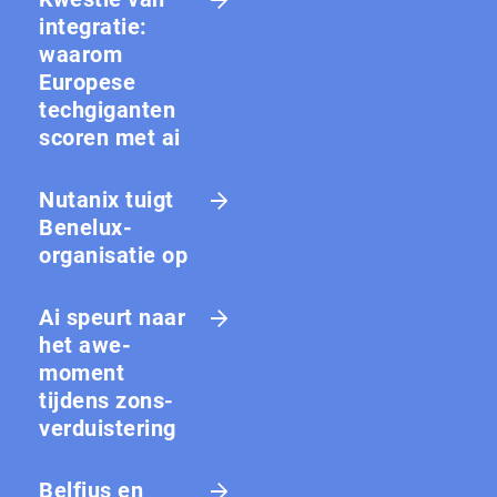
integratie:
waarom
Europese
techgiganten
scoren met ai
Nutanix tuigt
Benelux-
organisatie op
Ai speurt naar
het awe-
moment
tijdens zons­
ver­duis­te­ring
Belfius en