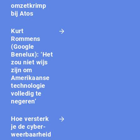
omzetkrimp
bij Atos
Kurt
Rommens
(Google
Benelux): ‘Het
zou niet wijs
zijn om
Amerikaanse
technologie
volledig te
negeren’
Hoe versterk
je de cy­ber­
weer­baar­heid