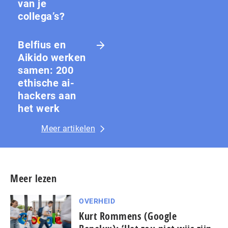
van je
collega’s?
Belfius en
Aikido werken
samen: 200
ethische ai-
hackers aan
het werk
Meer artikelen
Meer lezen
OVERHEID
Kurt Rommens (Google