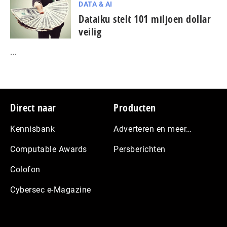
DATA & AI
Dataiku stelt 101 miljoen dollar
veilig
...
Footer
Direct naar
Producten
Kennisbank
Adverteren en meer…
Computable Awards
Persberichten
Colofon
Cybersec e-Magazine