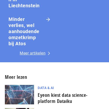
Liechtenstein
Minder
verlies, wel
aanhoudende
omzetkrimp
bij Atos
Meer artikelen
Meer lezen
DATA & AI
Eyeon kiest data science-
platform Dataiku