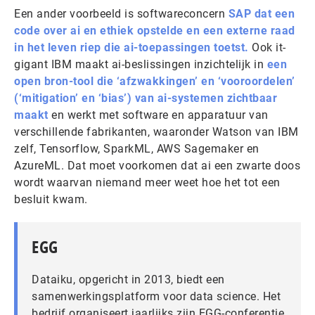
Een ander voorbeeld is softwareconcern
SAP dat een
code over ai en ethiek opstelde en een externe raad
in het leven riep die ai-toepassingen toetst.
Ook it-
gigant IBM maakt ai-beslissingen inzichtelijk in
een
open bron-tool die ‘afzwakkingen’ en ‘vooroordelen’
(‘mitigation’ en ‘bias’) van ai-systemen zichtbaar
maakt
en werkt met software en apparatuur van
verschillende fabrikanten, waaronder Watson van IBM
zelf, Tensorflow, SparkML, AWS Sagemaker en
AzureML. Dat moet voorkomen dat ai een zwarte doos
wordt waarvan niemand meer weet hoe het tot een
besluit kwam.
EGG
Dataiku, opgericht in 2013, biedt een
samenwerkingsplatform voor data science. Het
bedrijf organiseert jaarlijks zijn EGG-conferentie