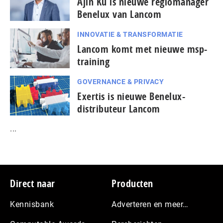
Ajin Ku is nieuwe regiomanager
Benelux van Lancom
INNOVATIE & TRANSFORMATIE
Lancom komt met nieuwe msp-
training
GOVERNANCE & PRIVACY
Exertis is nieuwe Benelux-
distributeur Lancom
...
Footer
Direct naar
Producten
Kennisbank
Adverteren en meer…