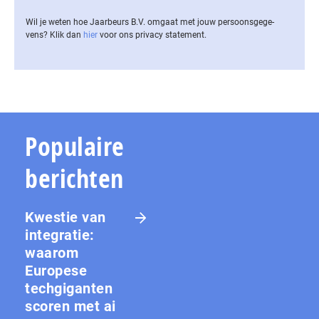
Wil je weten hoe Jaarbeurs B.V. omgaat met jouw per­soons­ge­ge­
vens? Klik dan
hier
voor ons privacy statement.
Populaire
berichten
Kwestie van
integratie:
waarom
Europese
techgiganten
scoren met ai