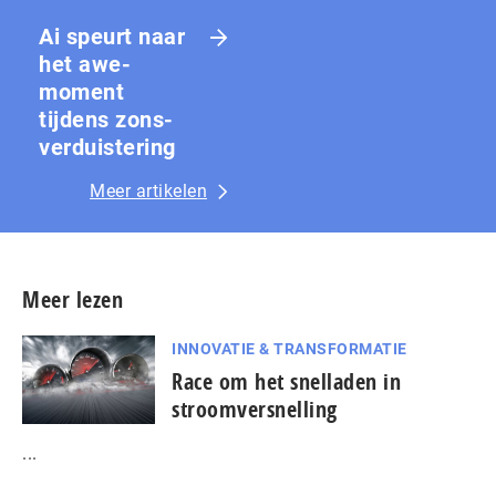
Ai speurt naar
het awe-
moment
tijdens zons­
ver­duis­te­ring
Meer artikelen
Meer lezen
INNOVATIE & TRANSFORMATIE
Race om het snelladen in
stroomversnelling
...