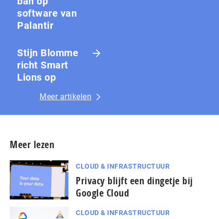
ban op
software van
Palantir
Stijn Blomme
richt Smart
Lions op
Meer artikelen
Meer lezen
CLOUD & INFRASTRUCTUUR
Privacy blijft een dingetje bij
Google Cloud
CLOUD & INFRASTRUCTUUR