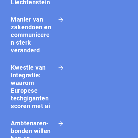
Liechtenstein
Manier van
zakendoen en
communicere
n sterk
veranderd
Kwestie van
integratie:
waarom
Europese
techgiganten
scoren met ai
Amb­te­na­ren­
bon­den willen