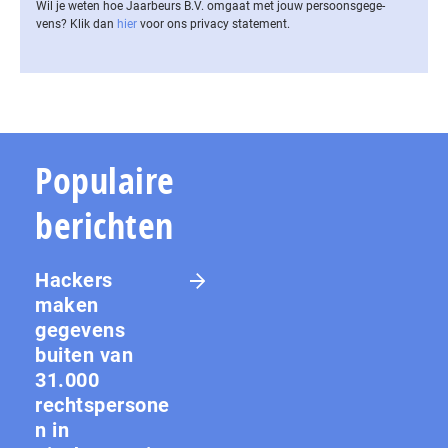
Wil je weten hoe Jaarbeurs B.V. omgaat met jouw per­soons­ge­ge­
vens? Klik dan
hier
voor ons privacy statement.
Populaire
berichten
Hackers
maken
gegevens
buiten van
31.000
rechtspersone
n in