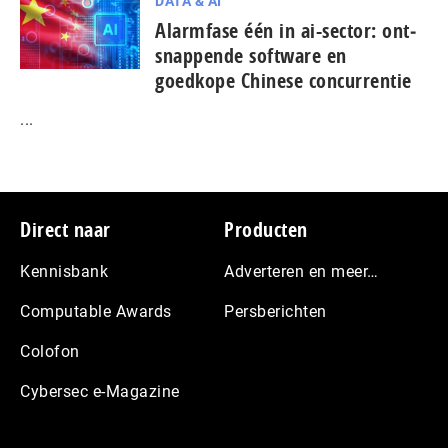
DATA & AI
Alarmfase één in ai-sector: ont­
snap­pen­de software en
goedkope Chinese con­cur­ren­tie
...
Footer
Direct naar
Producten
Kennisbank
Adverteren en meer…
Computable Awards
Persberichten
Colofon
Cybersec e-Magazine