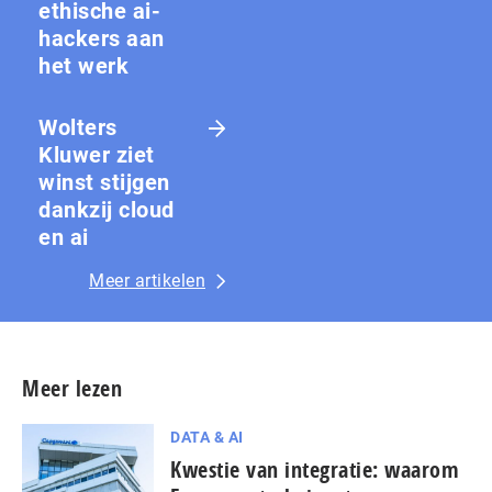
ethische ai-
hackers aan
het werk
Wolters
Kluwer ziet
winst stijgen
dankzij cloud
en ai
Meer artikelen
Meer lezen
DATA & AI
Kwestie van integratie: waarom