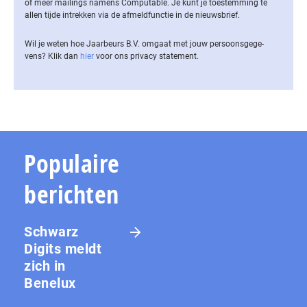
of meer mailings namens Computable. Je kunt je toestemming te
allen tijde intrekken via de af­meld­func­tie in de nieuwsbrief.
Wil je weten hoe Jaarbeurs B.V. omgaat met jouw per­soons­ge­ge­
vens? Klik dan
hier
voor ons privacy statement.
Populaire
berichten
Schwarz
Digits meldt
zich in
Benelux