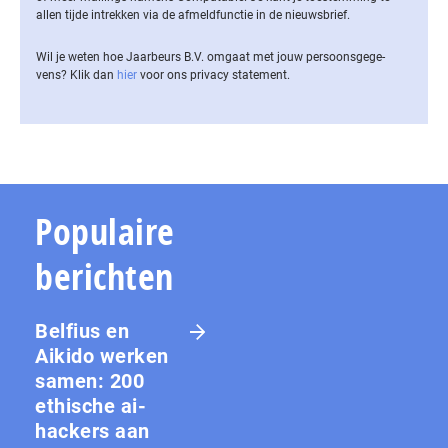
allen tijde intrekken via de af­meld­func­tie in de nieuwsbrief.
Wil je weten hoe Jaarbeurs B.V. omgaat met jouw per­soons­ge­ge­
vens? Klik dan
hier
voor ons privacy statement.
Populaire
berichten
Belfius en
Aikido werken
samen: 200
ethische ai-
hackers aan