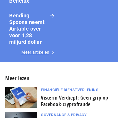
Benelux
Bending
Spoons neemt
Airtable over
voor 1,28
miljard dollar
Meer artikelen
Meer lezen
FINANCIËLE DIENSTVERLENING
Visterin Verdiept: Geen grip op
Facebook-cryptofraude
GOVERNANCE & PRIVACY