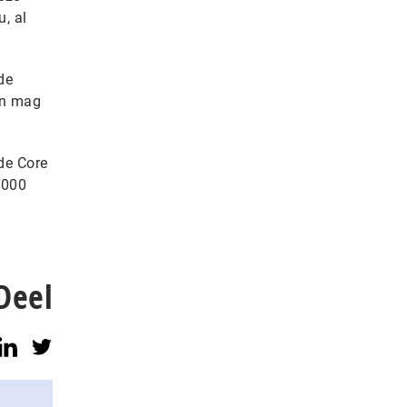
, al
de
an mag
de Core
2000
Deel