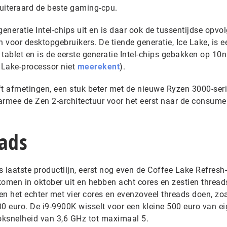
en uiteraard de beste gaming-cpu.
neratie Intel-chips uit en is daar ook de tussentijdse opvol
h voor desktopgebruikers. De tiende generatie, Ice Lake, is e
tablet en is de eerste generatie Intel-chips gebakken op 10
 Lake-processor niet
meerekent
).
ft afmetingen, een stuk beter met de nieuwe Ryzen 3000-ser
rmee de Zen 2-architectuur voor het eerst naar de consume
eads
laatste productlijn, eerst nog even de Coffee Lake Refresh-
komen in oktober uit en hebben acht cores en zestien thread
 het echter met vier cores en evenzoveel threads doen, zo
00 euro. De i9-9900K wisselt voor een kleine 500 euro van e
loksnelheid van 3,6 GHz tot maximaal 5.