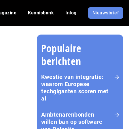
agazine
Kennisbank
Inlog
Nieuwsbrief
Populaire
berichten
Kwestie van integratie:
waarom Europese
techgiganten scoren met
ai
Amb­te­na­ren­bon­den
willen ban op software