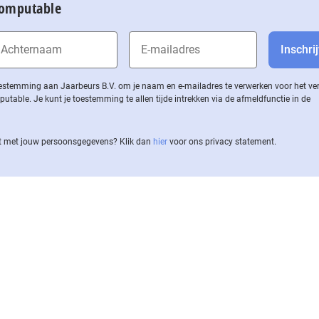
Computable
 toestemming aan Jaarbeurs B.V. om je naam en e-mailadres te verwerken voor het v
ble. Je kunt je toestemming te allen tijde intrekken via de af­meld­func­tie in de
 met jouw per­soons­ge­ge­vens? Klik dan
hier
voor ons privacy statement.