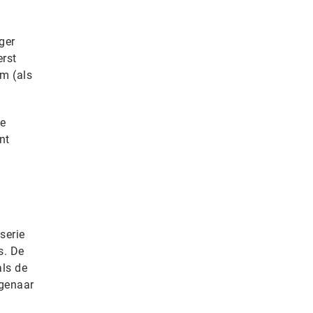
ger
erst
nm (als
ie
nt
serie
s. De
als de
igenaar