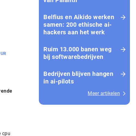
van Palantir
Belfius en Aikido werken
samen: 200 ethische ai-
hackers aan het werk
Ruim 13.000 banen weg
UUR
bij softwarebedrijven
Bedrijven blijven hangen
in ai-pilots
erende
Meer artikelen
e cpu