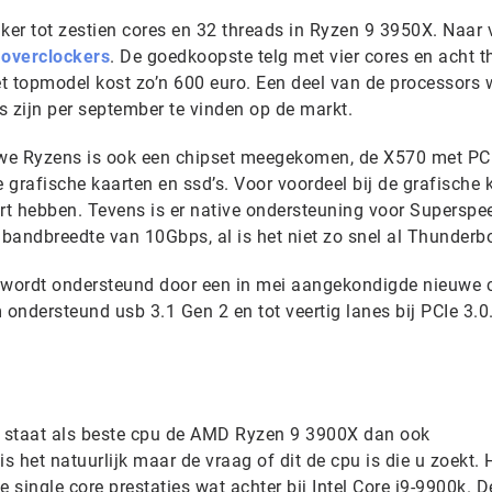
er tot zestien cores en 32 threads in Ryzen 9 3950X. Naar v
r
overclockers
. De goedkoopste telg met vier cores en acht t
et topmodel kost zo’n 600 euro. Een deel van de processors 
es zijn per september te vinden op de markt.
uwe Ryzens is ook een chipset meegekomen, de X570 met PCI
e grafische kaarten en ssd’s. Voor voordeel bij de grafische 
t hebben. Tevens is er native ondersteuning voor Superspe
ndbreedte van 10Gbps, al is het niet zo snel al Thunderbo
 wordt ondersteund door een in mei aangekondigde nieuwe c
 ondersteund usb 3.1 Gen 2 en tot veertig lanes bij PCIe 3.0
r staat als beste cpu de AMD Ryzen 9 3900X dan ook
is het natuurlijk maar de vraag of dit de cpu is die u zoekt. H
 single core prestaties wat achter bij Intel Core i9-9900k. 