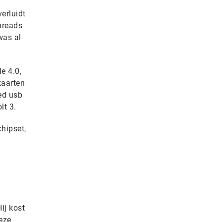
erluidt
hreads
was al
e 4.0,
kaarten
ed usb
lt 3.
hipset,
.
ij kost
Deze