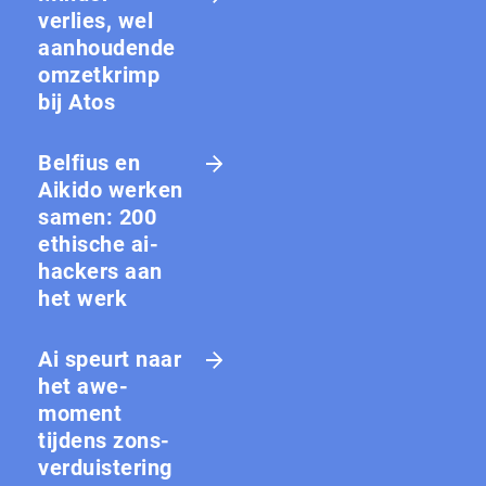
verlies, wel
aanhoudende
omzetkrimp
bij Atos
Belfius en
Aikido werken
samen: 200
ethische ai-
hackers aan
het werk
Ai speurt naar
het awe-
moment
tijdens zons­
ver­duis­te­ring