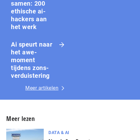
samen: 200
ethische ai-
hackers aan
het werk
Ai speurt naar
het awe-
moment
tijdens zons­
ver­duis­te­ring
Meer artikelen
Meer lezen
DATA & AI