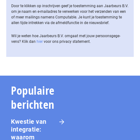
Door te klikken op inschrijven geef je toestemming aan Jaarbeurs B.V.
om je naam en e-mailadres te verwerken voor het verzenden van een
of meer mailings namens Computable. Je kunt je toestemming te
allen tijde intrekken via de af­meld­func­tie in de nieuwsbrief.
Wil je weten hoe Jaarbeurs B.V. omgaat met jouw per­soons­ge­ge­
vens? Klik dan
hier
voor ons privacy statement.
Populaire
berichten
Kwestie van
integratie:
waarom