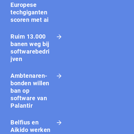
Europese
techgiganten
scoren met ai
Ruim 13.000
banen weg bij
softwarebedri
jven
Amb­te­na­ren­
bon­den willen
ban op
software van
Palantir
Belfius en
Aikido werken