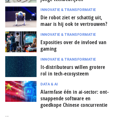
INNOVATIE & TRANSFORMATIE
Die robot ziet er schattig uit,
maar is hij ook te vertrouwen?
INNOVATIE & TRANSFORMATIE
Exposities over de invloed van
gaming
INNOVATIE & TRANSFORMATIE
It-dis­tri­bu­teurs willen grotere
rol in tech-ecosysteem
DATA & AI
Alarmfase één in ai-sector: ont­
snap­pen­de software en
goedkope Chinese con­cur­ren­tie
...