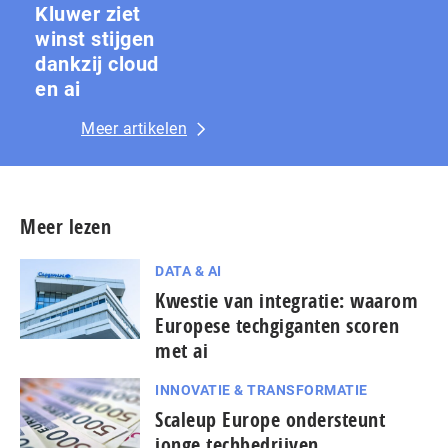
Kluwer ziet
winst stijgen
dankzij cloud
en ai
Meer artikelen
Meer lezen
DATA & AI
Kwestie van integratie: waarom
Europese techgiganten scoren
met ai
INNOVATIE & TRANSFORMATIE
Scaleup Europe ondersteunt
jonge techbedrijven