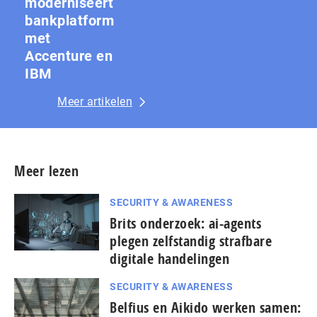
moderniseert
bankplatform
met
Accenture en
IBM
Meer artikelen
Meer lezen
SECURITY & AWARENESS
Brits onderzoek: ai-agents
plegen zelfstandig strafbare
digitale handelingen
SECURITY & AWARENESS
Belfius en Aikido werken samen: