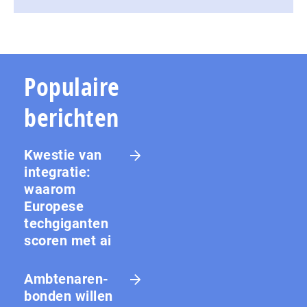
Populaire
berichten
Kwestie van
integratie:
waarom
Europese
techgiganten
scoren met ai
Amb­te­na­ren­
bon­den willen