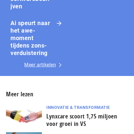
jven
Ai speurt naar
het awe-
moment
tijdens zons­
ver­duis­te­ring
Meer artikelen
Meer lezen
INNOVATIE & TRANSFORMATIE
Lynxcare scoort 1,75 miljoen
voor groei in VS