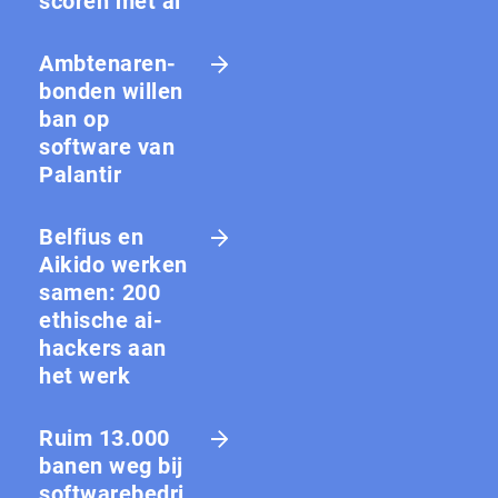
scoren met ai
Amb­te­na­ren­
bon­den willen
ban op
software van
Palantir
Belfius en
Aikido werken
samen: 200
ethische ai-
hackers aan
het werk
Ruim 13.000
banen weg bij
softwarebedri