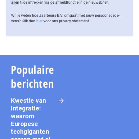
allen tijde intrekken via de af­meld­func­tie in de nieuwsbrief.
Wil je weten hoe Jaarbeurs B.V. omgaat met jouw per­soons­ge­ge­
vens? Klik dan
hier
voor ons privacy statement.
Populaire
berichten
Kwestie van
integratie:
waarom
Europese
techgiganten