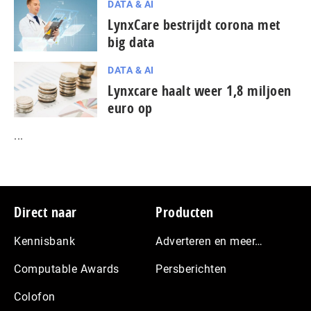
DATA & AI
LynxCare bestrijdt corona met
big data
DATA & AI
Lynxcare haalt weer 1,8 miljoen
euro op
...
Footer
Direct naar
Producten
Kennisbank
Adverteren en meer…
Computable Awards
Persberichten
Colofon