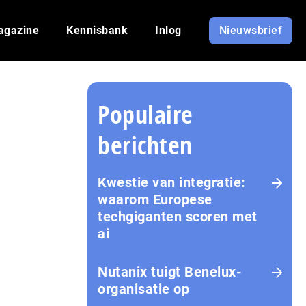
agazine
Kennisbank
Inlog
Nieuwsbrief
Populaire
berichten
Kwestie van integratie:
waarom Europese
techgiganten scoren met
ai
Nutanix tuigt Benelux-
organisatie op