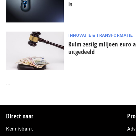
is
INNOVATIE & TRANSFORMATIE
Ruim zestig miljoen euro 
uitgedeeld
...
Footer
Direct naar
Pro
Kennisbank
Adv