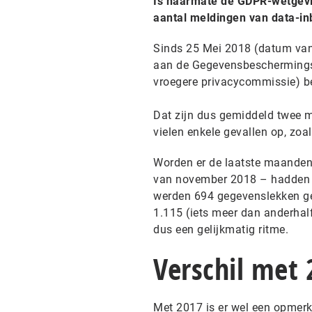
Is naarmate de GDPR-wetgevi
aantal meldingen van data-inb
Sinds 25 Mei 2018 (datum va
aan de Gegevensbeschermingsaut
vroegere privacycommissie) 
Dat zijn dus gemiddeld twee m
vielen enkele gevallen op, zoa
Worden er de laatste maanden
van november 2018 – hadden w
werden 694 gegevenslekken gem
1.115 (iets meer dan anderhal
dus een gelijkmatig ritme.
Verschil met 
Met 2017 is er wel een opmerke