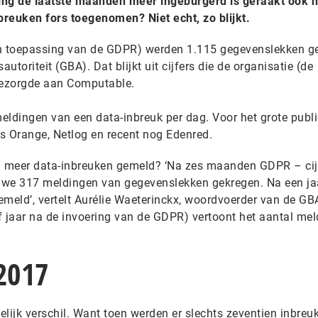
ng de laatste maanden meer ingeburgerd is geraakt ook h
reuken fors toegenomen? Niet echt, zo blijkt.
n toepassing van de GDPR) werden 1.115 gegevenslekken g
oriteit (GBA). Dat blijkt uit cijfers die de organisatie (de
bezorgde aan Computable.
eldingen van een data-inbreuk per dag. Voor het grote publ
ls Orange, Netlog en recent nog Edenred.
 meer data-inbreuken gemeld? ‘Na zes maanden GDPR – cij
e 317 meldingen van gegevenslekken gekregen. Na een jaa
eld’, vertelt Aurélie Waeterinckx, woordvoerder van de GB
f jaar na de invoering van de GDPR) vertoont het aantal me
2017
lijk verschil. Want toen werden er slechts zeventien inbreu