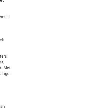
et
emeld
iek
fers
r,
A. Met
ldingen
ken