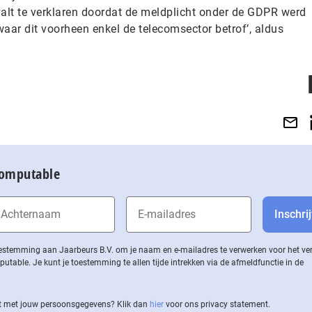
lt te verklaren doordat de meldplicht onder de GDPR werd
 waar dit voorheen enkel de telecomsector betrof’, aldus
Computable
 toestemming aan Jaarbeurs B.V. om je naam en e-mailadres te verwerken voor het v
ble. Je kunt je toestemming te allen tijde intrekken via de af­meld­func­tie in de
 met jouw per­soons­ge­ge­vens? Klik dan
hier
voor ons privacy statement.