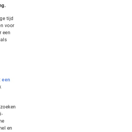
ng.
ge tijd
en voor
r een
 als
t
een
k
rzoeken
i-
he
mel en