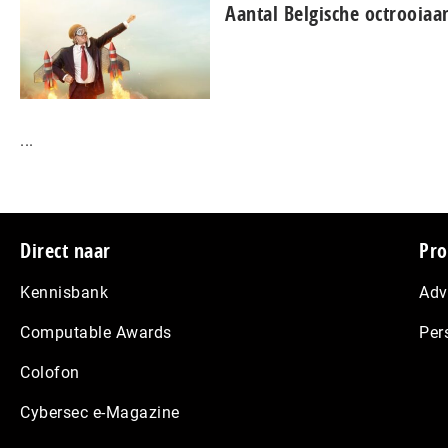
Aantal Belgische octrooiaan
...
Footer
Direct naar
Pro
Kennisbank
Adv
Computable Awards
Per
Colofon
Cybersec e-Magazine