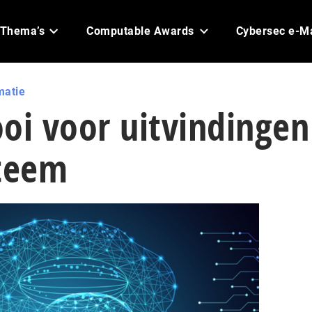
Thema’s
Computable Awards
Cybersec e-M
matie
oi voor uitvindingen
steem