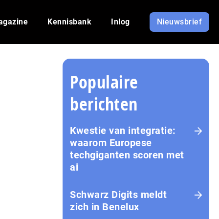
agazine
Kennisbank
Inlog
Nieuwsbrief
Populaire
berichten
Kwestie van integratie:
waarom Europese
techgiganten scoren met
ai
Schwarz Digits meldt
zich in Benelux