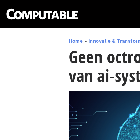
Home
»
Innovatie & Transfor
Geen octro
van ai-sy