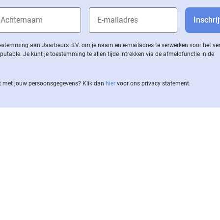
 toestemming aan Jaarbeurs B.V. om je naam en e-mailadres te verwerken voor het v
ble. Je kunt je toestemming te allen tijde intrekken via de af­meld­func­tie in de
 met jouw per­soons­ge­ge­vens? Klik dan
hier
voor ons privacy statement.