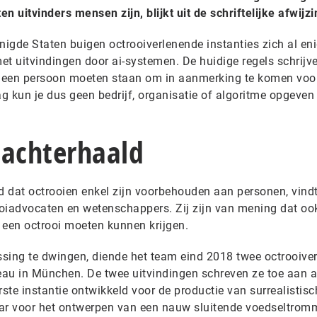
n uitvinders mensen zijn, blijkt uit de schriftelijke afwijzi
nigde Staten buigen octrooiverlenende instanties zich al eni
 uitvindingen door ai-systemen. De huidige regels schrijv
 een persoon moeten staan om in aanmerking te komen voo
ag kun je dus geen bedrijf, organisatie of algoritme opgeven
 achterhaald
ld dat octrooien enkel zijn voorbehouden aan personen, vind
oiadvocaten en wetenschappers. Zij zijn van mening dat oo
 een octrooi moeten kunnen krijgen.
issing te dwingen, diende het team eind 2018 twee octrooive
reau in München. De twee uitvindingen schreven ze toe aan a
te instantie ontwikkeld voor de productie van surrealistisc
aar voor het ontwerpen van een nauw sluitende voedseltrom