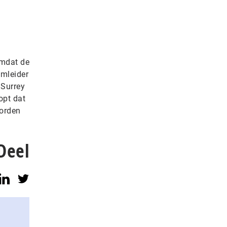
mdat de
amleider
 Surrey
opt dat
worden
Deel