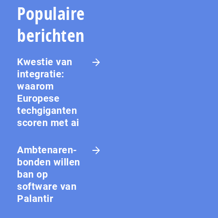
Populaire
berichten
Kwestie van
integratie:
waarom
Europese
techgiganten
scoren met ai
Amb­te­na­ren­
bon­den willen
ban op
software van
Palantir