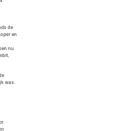
n
nds de
koper en
ben nu
mbit,
de
jk was.
or
en