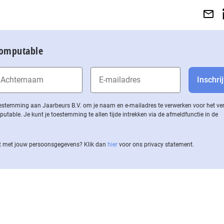
Computable
 toestemming aan Jaarbeurs B.V. om je naam en e-mailadres te verwerken voor het v
ble. Je kunt je toestemming te allen tijde intrekken via de af­meld­func­tie in de
 met jouw per­soons­ge­ge­vens? Klik dan
hier
voor ons privacy statement.