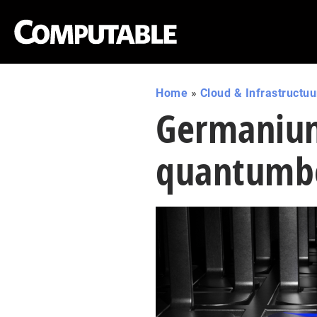
Home
»
Cloud & Infrastructuu
Germanium
quantumb