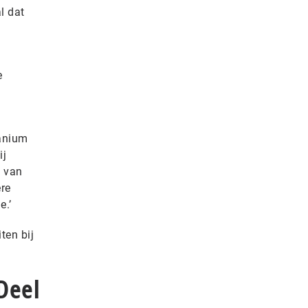
l dat
e
manium
ij
g van
re
e.’
ten bij
Deel