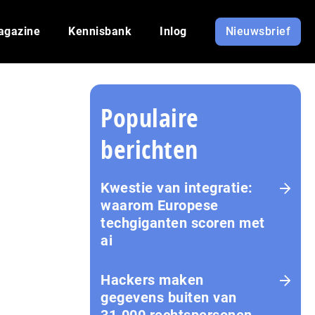
agazine
Kennisbank
Inlog
Nieuwsbrief
Populaire
berichten
Kwestie van integratie:
waarom Europese
techgiganten scoren met
ai
Hackers maken
gegevens buiten van