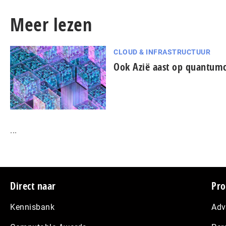
Meer lezen
CLOUD & INFRASTRUCTUUR
Ook Azië aast op quantum
...
Footer
Direct naar
Pro
Kennisbank
Adv