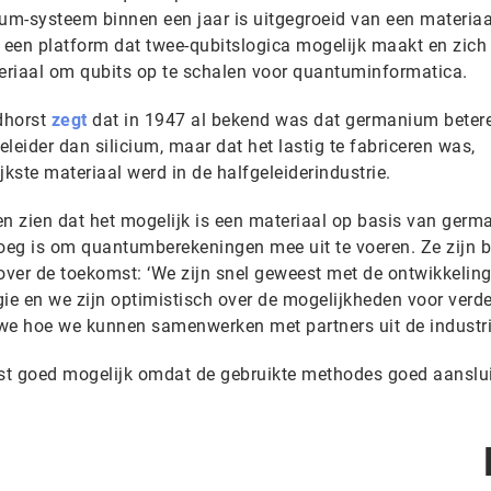
m-systeem binnen een jaar is uitgegroeid van een materiaa
een platform dat twee-qubitslogica mogelijk maakt en zich
teriaal om qubits op te schalen voor quantuminformatica.
dhorst
zegt
dat in 1947 al bekend was dat germanium beter
leider dan silicium, maar dat het lastig te fabriceren was,
jkste materiaal werd in de halfgeleiderindustrie.
ten zien dat het mogelijk is een materiaal op basis van ger
noeg is om quantumberekeningen mee uit te voeren. Ze zijn b
ver de toekomst: ‘We zijn snel geweest met de ontwikkelin
 en we zijn optimistisch over de mogelijkheden voor verde
we hoe we kunnen samenwerken met partners uit de industri
rst goed mogelijk omdat de gebruikte methodes goed aanslui