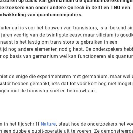
nsistoren op basis van germanium die quantumberekeninge
derzoekers van onder andere QuTech in Delft en TNO een
 ontwikkeling van quantumcomputers.
teriaal is voor het bouwen van transistors, is al bekend si
e jaren veertig van de twintigste eeuw, maar silicium is goed
naast is het lastig om transistors te gebruiken in een
ijd nog andere elementen nodig hebt. De onderzoekers heb
tor op basis van germanium wel kan functioneren als quantu
n niet de enige die experimenteren met germanium, maar wel 
istor hebben gemaakt, iets dat tot voor kort nog niet mogeli
gen met de transistor snel en betrouwbaar.
 in het tijdschrift
Nature
, staat hoe de onderzoekers het vo
n een dubbele qubit-operatie uit te voeren. Ze demonstreerd