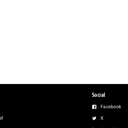
Social
Facebook
ef
X