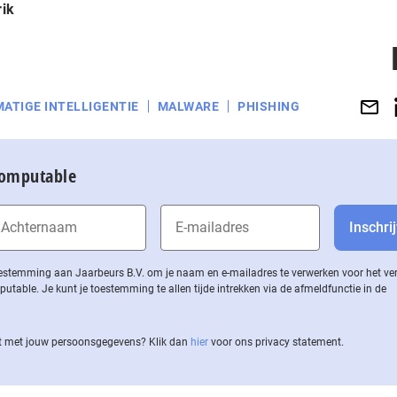
ik
ATIGE INTELLIGENTIE
MALWARE
PHISHING
Computable
 toestemming aan Jaarbeurs B.V. om je naam en e-mailadres te verwerken voor het v
ble. Je kunt je toestemming te allen tijde intrekken via de af­meld­func­tie in de
 met jouw per­soons­ge­ge­vens? Klik dan
hier
voor ons privacy statement.