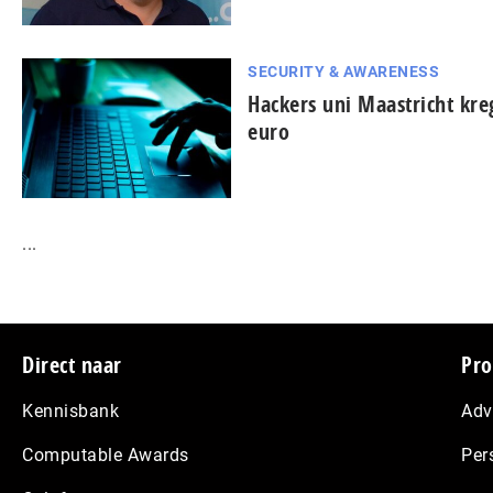
SECURITY & AWARENESS
Hackers uni Maastricht kre
euro
...
Footer
Direct naar
Pro
Kennisbank
Adv
Computable Awards
Per