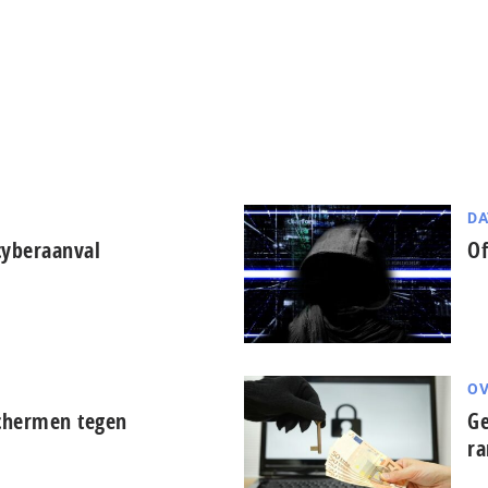
DA
cyberaanval
Of
OV
schermen tegen
Ge
r