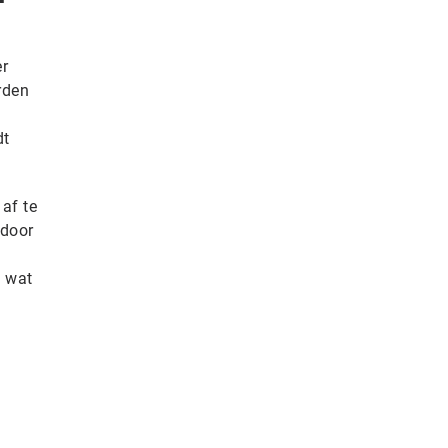
er
rden
dt
af te
 door
, wat