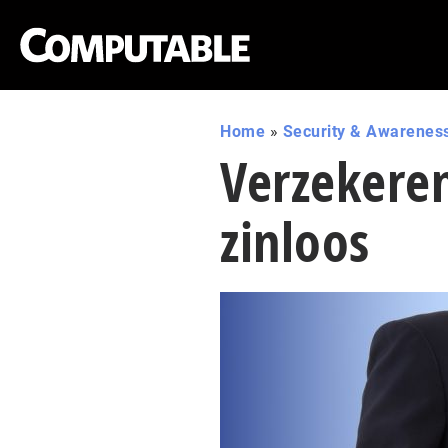
Home
»
Security & Awarenes
Verzekere
zinloos