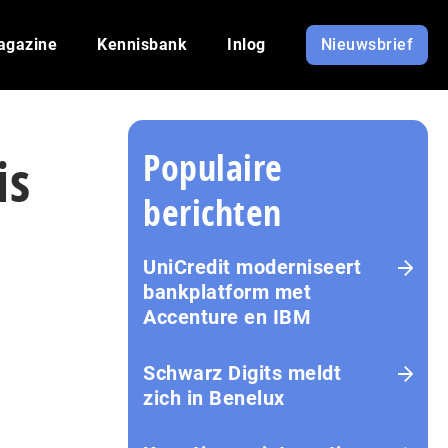
agazine
Kennisbank
Inlog
Nieuwsbrief
Populaire
is
berichten
UniCredit moderniseert
bankplatform met
Accenture en IBM
Schwarz Digits meldt
zich in Benelux