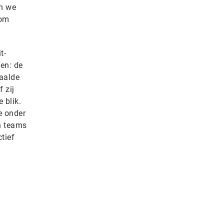
an we
 om
t-
ien: de
paalde
f zij
 blik.
e onder
n teams
tief