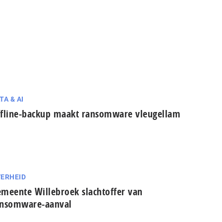
TA & AI
fline-backup maakt ransomware vleugellam
ERHEID
meente Willebroek slachtoffer van
ansomware-aanval