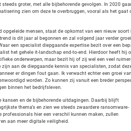
 steeds groter, met alle bijbehorende gevolgen. In 2020 ga
tisering zien om deze te overbruggen, vooral als het gaat
 opgeleide mensen, staat de opkomst van een nieuw soort i
rend is dit jaar al begonnen en zal volgend jaar verder groe
 Waar een specialist diepgaande expertise bezit over een be
alist het gehele it-landschap end-to-end. Hierdoor heeft hij o
fieke onderwerpen, maar bezit hij of zij wel een veel ruimere
fte zijn aan de diepgaande kennis van specialisten, zodat dez
neer er dingen fout gaan. Ik verwacht echter een groei va
genwoordigd worden. Zo kunnen zij vanuit een breder perspec
gen binnen het bedrijfsleven.
le kansen en de bijbehorende uitdagingen. Daarbij blijft
ngrijkste thema’s en zien we steeds zwaardere ransomware-
e professionals hier een verschil kunnen maken, zullen
ren aan meer digitale veiligheid.