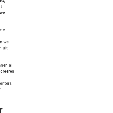
5G,
t
 we
ame
en we
n uit
nnen ai
 creëren
enters
n
r