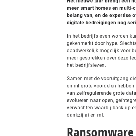
Het nieuwe jaar brengt een h
meer smart homes en multi-cl
belang van, en de expertise o
digitale bedreigingen nog se
In het bedrijfsleven worden ku
gekenmerkt door hype. Slechts
daadwerkelijk mogelijk voor b
meer gesprekken over deze tech
het bedrijfsleven.
Samen met de vooruitgang die
en ml grote voordelen hebben 
van zelfregulerende grote da
evolueren naar open, geïntegr
verwachten waarbij back-up e
dankzij ai en ml.
Ransomware 