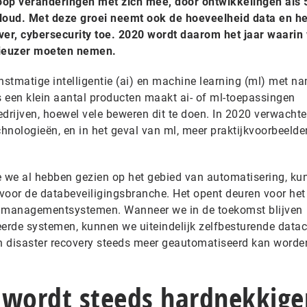
oop veranderingen met zich mee, door ontwikkelingen als 
oud. Met deze groei neemt ook de hoeveelheid data en he
ver, cybersecurity toe. 2020 wordt daarom het jaar waarin
rieuzer moeten nemen.
nstmatige intelligentie (ai) en machine learning (ml) met n
 een klein aantal producten maakt ai- of ml-toepassingen
edrijven, hoewel vele beweren dit te doen. In 2020 verwacht
nologieën, en in het geval van ml, meer praktijkvoorbeelde
 we al hebben gezien op het gebied van automatisering, ku
voor de databeveiligingsbranche. Het opent deuren voor het
tamanagementsystemen. Wanneer we in de toekomst blijven
eerde systemen, kunnen we uiteindelijk zelfbesturende datac
n disaster recovery steeds meer geautomatiseerd kan worde
wordt steeds hardnekkige