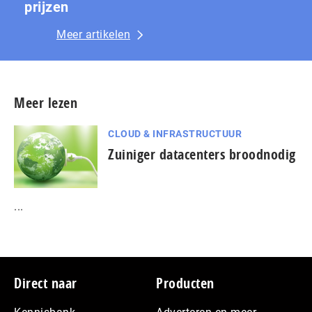
prijzen
Meer artikelen
Meer lezen
CLOUD & INFRASTRUCTUUR
Zuiniger datacenters broodnodig
...
Footer
Direct naar
Producten