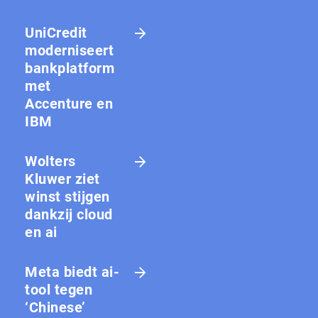
UniCredit
moderniseert
bankplatform
met
Accenture en
IBM
Wolters
Kluwer ziet
winst stijgen
dankzij cloud
en ai
Meta biedt ai-
tool tegen
‘Chinese’