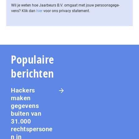
Wil je weten hoe Jaarbeurs B.V. omgaat met jouw per­soons­ge­ge­
vens? Klik dan
hier
voor ons privacy statement.
Populaire
berichten
Hackers
maken
gegevens
buiten van
31.000
rechtspersone
n in