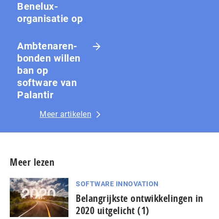
Benelux-
organisatie op
Amb­te­na­ren­
bon­den willen
ban op
software van
Palantir
Meer artikelen
Meer lezen
SOFTWARE INNOVATION
Belangrijkste ontwikkelingen in
2020 uitgelicht (1)