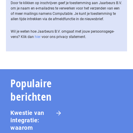
Door te klikken op inschrijven geef je toestemming aan Jaarbeurs B.V.
om je naam en e-mailadres te verwerken voor het verzenden van een
of meer mailings namens Computable. Je kunt je toestemming te
allen tijde intrekken via de af­meld­func­tie in de nieuwsbrief.
Wil je weten hoe Jaarbeurs B.V. omgaat met jouw per­soons­ge­ge­
vens? Klik dan
hier
voor ons privacy statement.
Populaire
berichten
Kwestie van
integratie:
waarom