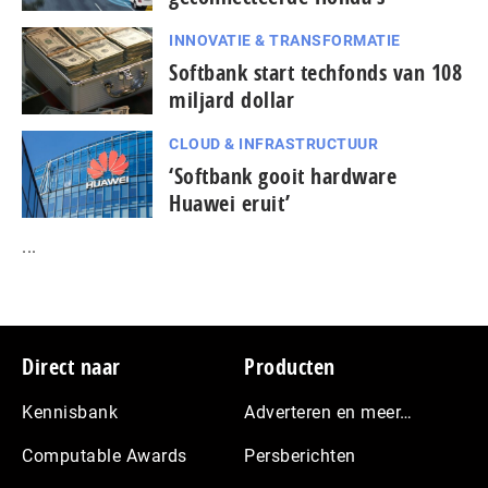
INNOVATIE & TRANSFORMATIE
Softbank start techfonds van 108
miljard dollar
CLOUD & INFRASTRUCTUUR
‘Softbank gooit hardware
Huawei eruit’
...
Footer
Direct naar
Producten
Kennisbank
Adverteren en meer…
Computable Awards
Persberichten