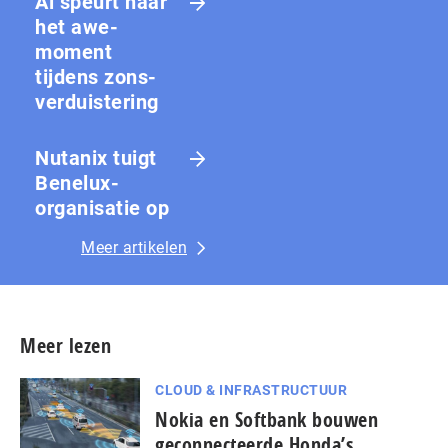
Ai speurt naar
het awe-
moment
tijdens zons­
ver­duis­te­ring
Nutanix tuigt
Benelux-
organisatie op
Meer artikelen
Meer lezen
CLOUD & INFRASTRUCTUUR
Nokia en Softbank bouwen
geconnecteerde Honda’s