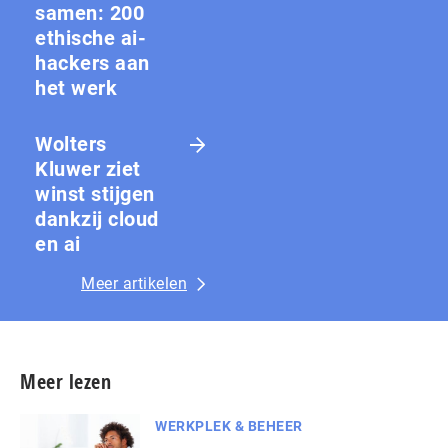
samen: 200
ethische ai-
hackers aan
het werk
Wolters
Kluwer ziet
winst stijgen
dankzij cloud
en ai
Meer artikelen
Meer lezen
WERKPLEK & BEHEER