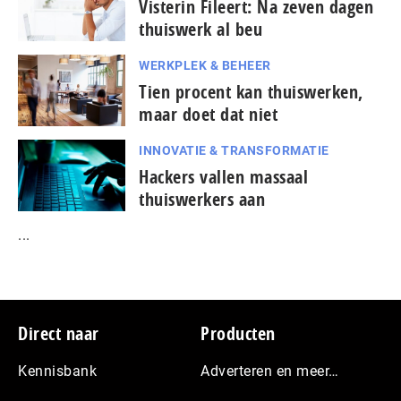
Visterin Fileert: Na zeven dagen
thuiswerk al beu
WERKPLEK & BEHEER
Tien procent kan thuiswerken,
maar doet dat niet
INNOVATIE & TRANSFORMATIE
Hackers vallen massaal
thuiswerkers aan
...
Footer
Direct naar
Producten
Kennisbank
Adverteren en meer…