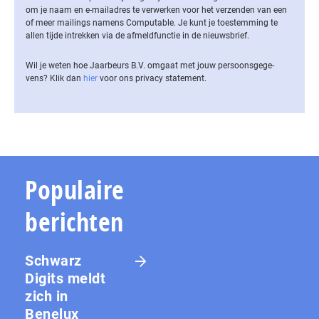
om je naam en e-mailadres te verwerken voor het verzenden van een
of meer mailings namens Computable. Je kunt je toestemming te
allen tijde intrekken via de af­meld­func­tie in de nieuwsbrief.
Wil je weten hoe Jaarbeurs B.V. omgaat met jouw per­soons­ge­ge­
vens? Klik dan
hier
voor ons privacy statement.
Populaire
berichten
Schwarz
Digits meldt
zich in
Benelux