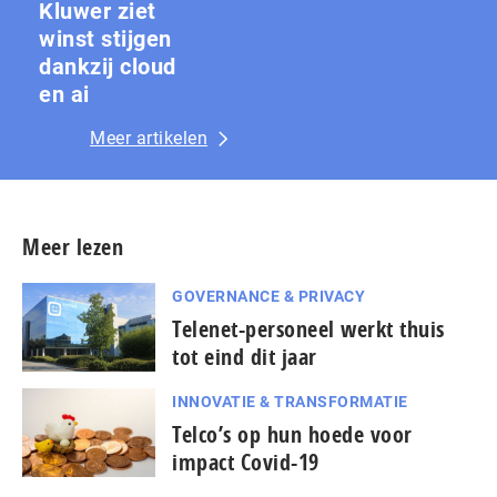
Kluwer ziet
winst stijgen
dankzij cloud
en ai
Meer artikelen
Meer lezen
GOVERNANCE & PRIVACY
Telenet-personeel werkt thuis
tot eind dit jaar
INNOVATIE & TRANSFORMATIE
Telco’s op hun hoede voor
impact Covid-19