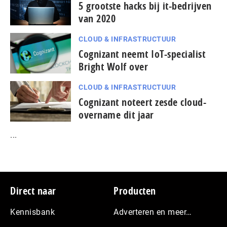
5 grootste hacks bij it-bedrijven
van 2020
CLOUD & INFRASTRUCTUUR
Cognizant neemt IoT-specialist
Bright Wolf over
CLOUD & INFRASTRUCTUUR
Cognizant noteert zesde cloud-
overname dit jaar
...
Footer
Direct naar
Producten
Kennisbank
Adverteren en meer…