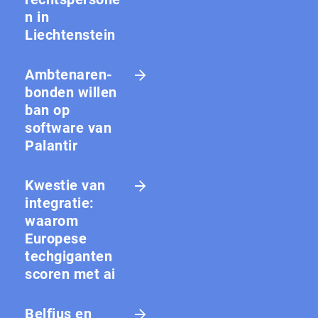
n in
Liechtenstein
Amb­te­na­ren­
bon­den willen
ban op
software van
Palantir
Kwestie van
integratie:
waarom
Europese
techgiganten
scoren met ai
Belfius en