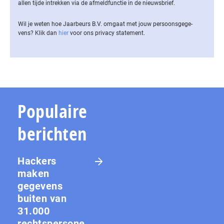
allen tijde intrekken via de af­meld­func­tie in de nieuwsbrief.
Wil je weten hoe Jaarbeurs B.V. omgaat met jouw per­soons­ge­ge­
vens? Klik dan
hier
voor ons privacy statement.
Populaire
berichten
Hackers
maken
gegevens
buiten van
31.000
rechtspersone