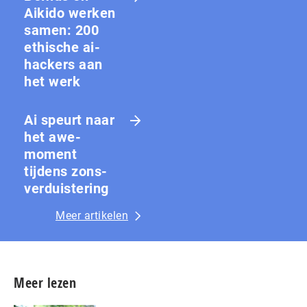
Aikido werken
samen: 200
ethische ai-
hackers aan
het werk
Ai speurt naar
het awe-
moment
tijdens zons­
ver­duis­te­ring
Meer artikelen
Meer lezen