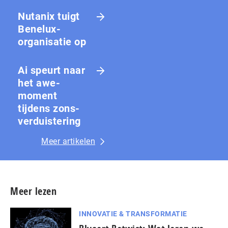
Nutanix tuigt
Benelux-
organisatie op
Ai speurt naar
het awe-
moment
tijdens zons­
ver­duis­te­ring
Meer artikelen
Meer lezen
INNOVATIE & TRANSFORMATIE