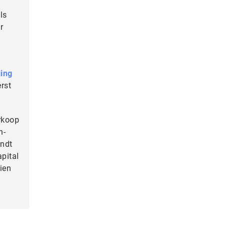
ls
r
ging
rst
erkoop
n-
indt
apital
ien