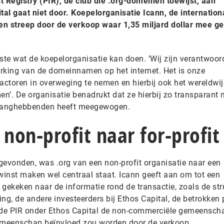
t Registry (PIR), de club die .org-domeinen toewijst, aan
tal gaat niet door. Koepelorganisatie Icann, de internation
n streep door de verkoop waar 1,35 miljard dollar mee g
ste wat de koepelorganisatie kan doen. ‘Wij zijn verantwoord
erking van de domeinnamen op het internet. Het is onze
factoren in overweging te nemen en hierbij ook het wereldwi
en’. De organisatie benadrukt dat ze hierbij zo transparant 
elanghebbenden heeft meegewogen.
 non-profit naar for-profit
gevonden, was .org van een non-profit organisatie naar een
inst maken wel centraal staat. Icann geeft aan om tot een
gekeken naar de informatie rond de transactie, zoals de str
ing, de andere investeerders bij Ethos Capital, de betrokken 
de PIR onder Ethos Capital de non-commerciële gemeensch
meenschap beïnvloed zou worden door de verkoop.