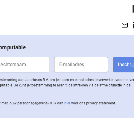
Computable
 toestemming aan Jaarbeurs B.V. om je naam en e-mailadres te verwerken voor het v
ble. Je kunt je toestemming te allen tijde intrekken via de af­meld­func­tie in de
 met jouw per­soons­ge­ge­vens? Klik dan
hier
voor ons privacy statement.