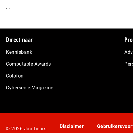
...
Footer
Direct naar
Pro
Kennisbank
Adv
Computable Awards
Per
Colofon
Cybersec e-Magazine
Disclaimer
Gebruikersvoo
© 2026 Jaarbeurs