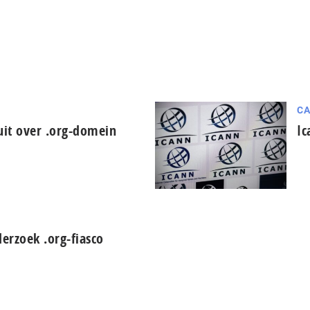
CA
uit over .org-domein
Ic
erzoek .org-fiasco