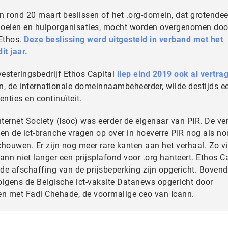
nn rond 20 maart beslissen of het .org-domein, dat grotendee
doelen en hulporganisaties, mocht worden overgenomen doo
Ethos.
Deze beslissing werd uitgesteld in verband met het
it jaar.
esteringsbedrijf Ethos Capital
liep eind 2019 ook al vertra
n, de internationale domeinnaambeheerder, wilde destijds ee
enties en continuïteit.
nternet Society (Isoc) was eerder de eigenaar van PIR. De v
nen de ict-branche vragen op over in hoeverre PIR nog als no
schouwen. Er zijn nog meer rare kanten aan het verhaal. Zo v
ann niet langer een prijsplafond voor .org hanteert. Ethos C
 de afschaffing van de prijsbeperking zijn opgericht. Bovend
volgens de Belgische ict-vaksite Datanews opgericht door
n met Fadi Chehade, de voormalige ceo van Icann.