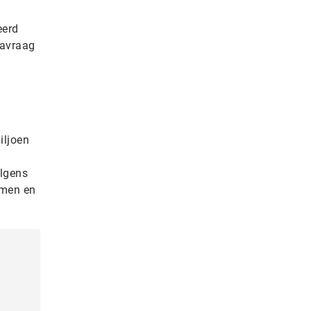
eerd
navraag
iljoen
olgens
rmen en