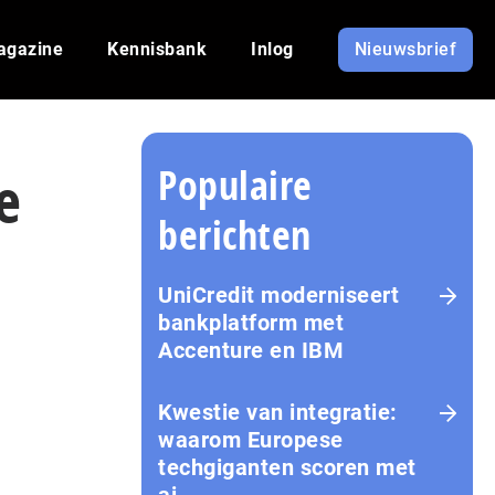
agazine
Kennisbank
Inlog
Nieuwsbrief
Populaire
e
berichten
UniCredit moderniseert
bankplatform met
Accenture en IBM
Kwestie van integratie:
waarom Europese
techgiganten scoren met