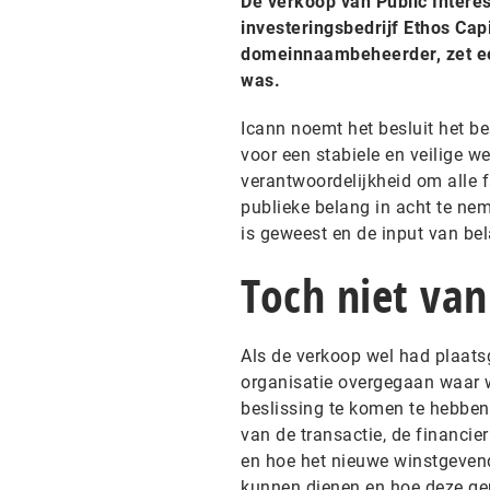
De verkoop van Public Interes
investeringsbedrijf Ethos Capi
domeinnaambeheerder, zet ee
was.
Icann noemt het besluit het be
voor een stabiele en veilige w
verantwoordelijkheid om alle 
publieke belang in acht te nem
is geweest en de input van b
Toch niet van
Als de verkoop wel had plaats
organisatie overgegaan waar w
beslissing te komen te hebben 
van de transactie, de financier
en hoe het nieuwe winstgeven
kunnen dienen en hoe deze ge