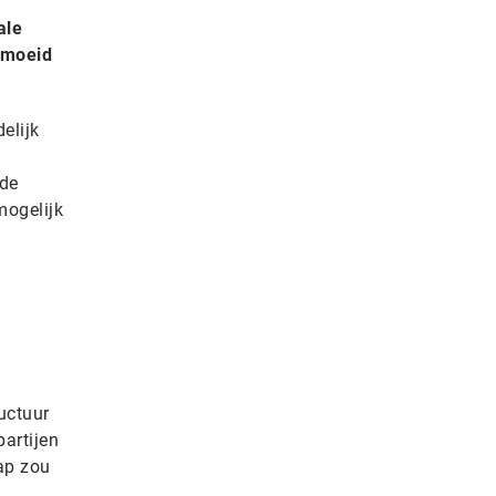
ale
emoeid
elijk
jde
mogelijk
uctuur
partijen
ap zou