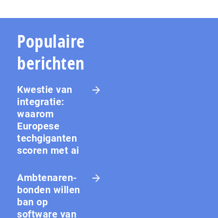
Populaire
berichten
Kwestie van
integratie:
waarom
Europese
techgiganten
scoren met ai
Amb­te­na­ren­
bon­den willen
ban op
software van