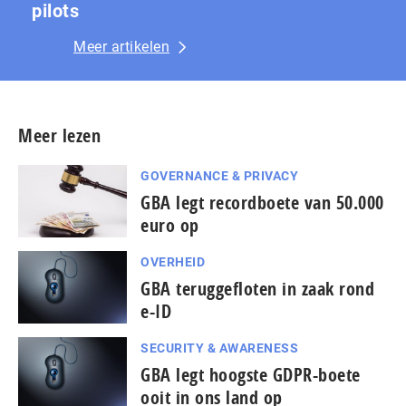
pilots
Meer artikelen
Meer lezen
GOVERNANCE & PRIVACY
GBA legt recordboete van 50.000
euro op
OVERHEID
GBA teruggefloten in zaak rond
e-ID
SECURITY & AWARENESS
GBA legt hoogste GDPR-boete
ooit in ons land op