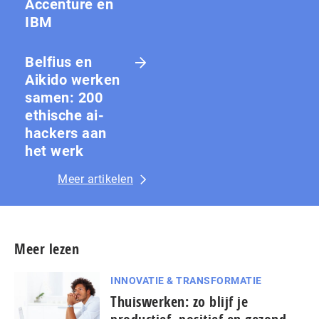
Accenture en
IBM
Belfius en
Aikido werken
samen: 200
ethische ai-
hackers aan
het werk
Meer artikelen
Meer lezen
INNOVATIE & TRANSFORMATIE
Thuiswerken: zo blijf je