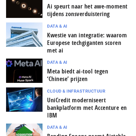
Ai speurt naar het awe-moment
tijdens zons­ver­duis­te­ring
DATA & AI
Kwestie van integratie: waarom
Europese techgiganten scoren
met ai
DATA & AI
Meta biedt ai-tool tegen
‘Chinese’ prijzen
CLOUD & INFRASTRUCTUUR
UniCredit moderniseert
bankplatform met Accenture en
IBM
DATA & AI