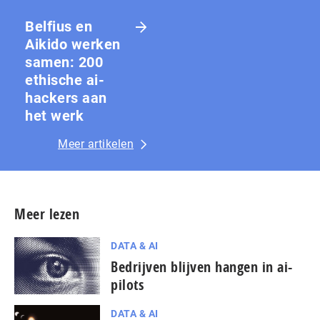
Belfius en
Aikido werken
samen: 200
ethische ai-
hackers aan
het werk
Meer artikelen
Meer lezen
DATA & AI
Bedrijven blijven hangen in ai-
pilots
DATA & AI