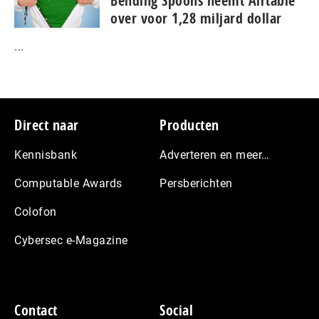
Bending Spoons neemt Airtable
over voor 1,28 miljard dollar
...
Footer
Direct naar
Producten
Kennisbank
Adverteren en meer…
Computable Awards
Persberichten
Colofon
Cybersec e-Magazine
Contact
Social