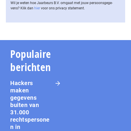
Wil je weten hoe Jaarbeurs B.V. omgaat met jouw per­soons­ge­ge­
vens? Klik dan
hier
voor ons privacy statement.
Populaire
berichten
Hackers
maken
gegevens
buiten van
31.000
rechtspersone
n in